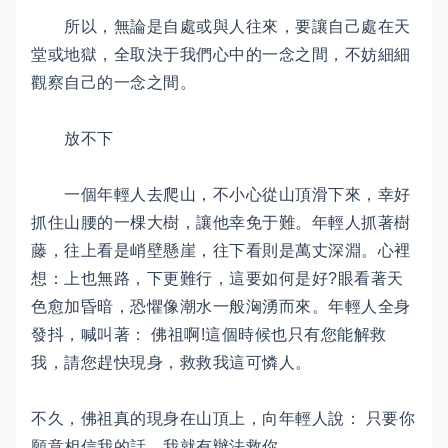
所以，無論是自處或與人往來，要讓自己處在天
堂或地獄，全取決于我們心中的一念之間，不妨細細
觀察自己的一念之間。
放不下
一個年輕人去爬山，不小心從山頂滑下來，幸好
抓住山腰的一棵大樹，讓他幸免于難。年輕人抓著樹
藤，往上看是峭壁懸崖，往下看則是萬丈深淵。心裡
想：上也無路，下更難行，這要如何是好?眼看著天
色愈加昏暗，恐懼像潮水一般洶湧而來。年輕人全身
發抖，喊叫著： 佛祖啊!這個時候也只有您能解救
我，請您趕快現身，救救我這可憐人。
不久，佛祖真的現身在山頂上，向年輕人說： 只要你
願意相信我的話，我就有辦法救你。