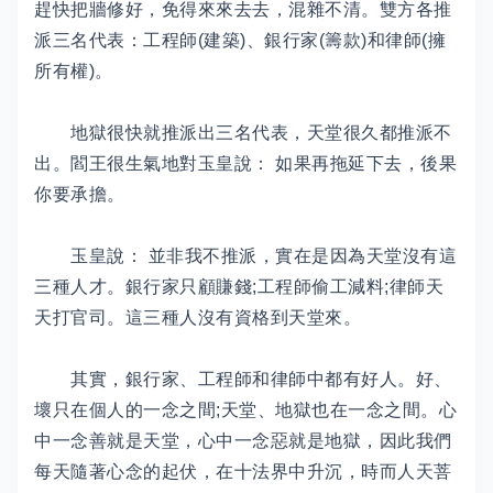
趕快把牆修好，免得來來去去，混雜不清。雙方各推
派三名代表：工程師(建築)、銀行家(籌款)和律師(擁
所有權)。
地獄很快就推派出三名代表，天堂很久都推派不
出。閻王很生氣地對玉皇說： 如果再拖延下去，後果
你要承擔。
玉皇說： 並非我不推派，實在是因為天堂沒有這
三種人才。銀行家只顧賺錢;工程師偷工減料;律師天
天打官司。這三種人沒有資格到天堂來。
其實，銀行家、工程師和律師中都有好人。好、
壞只在個人的一念之間;天堂、地獄也在一念之間。心
中一念善就是天堂，心中一念惡就是地獄，因此我們
每天隨著心念的起伏，在十法界中升沉，時而人天菩