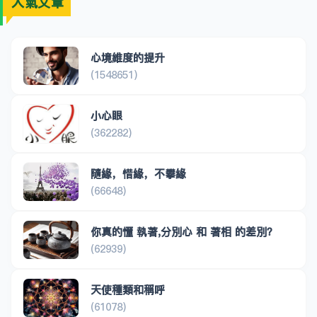
人氣文章
心境維度的提升
(1548651)
小心眼
(362282)
隨緣，惜緣，不攀緣
(66648)
你真的懂 執著,分別心 和 著相 的差別？
(62939)
天使種類和稱呼
(61078)