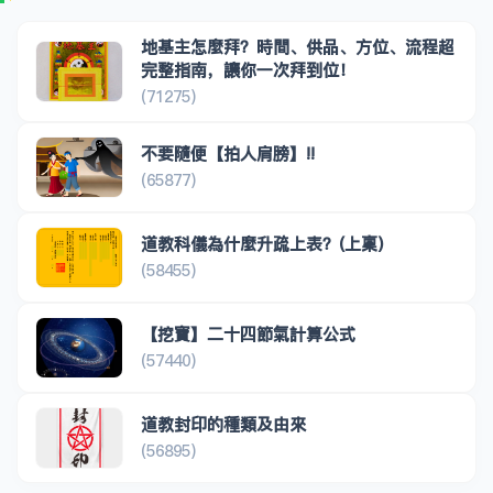
地基主怎麼拜？時間、供品、方位、流程超
完整指南，讓你一次拜到位！
(71275)
不要隨便【拍人肩膀】!!
(65877)
道教科儀為什麼升疏上表？(上稟)
(58455)
【挖寶】二十四節氣計算公式
(57440)
道教封印的種類及由來
(56895)