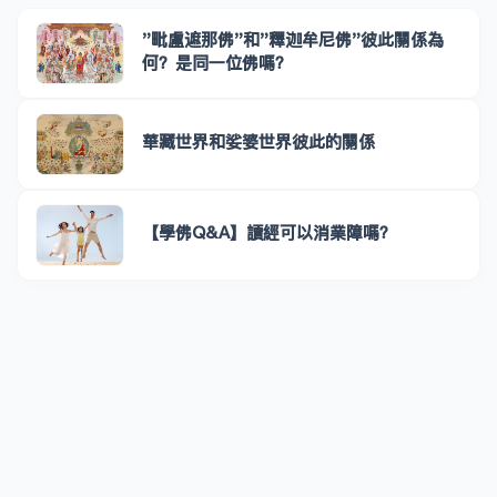
"毗盧遮那佛"和"釋迦牟尼佛"彼此關係為
何？是同一位佛嗎？
華藏世界和娑婆世界彼此的關係
【學佛Q&A】讀經可以消業障嗎？