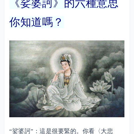
《娑婆訶》的六種意思
你知道嗎？
“娑婆訶”：這是很要緊的。你看〈大悲