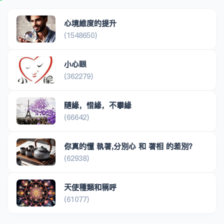
心境維度的提升
(1548650)
小心眼
(362279)
隨緣，惜緣，不攀緣
(66642)
你真的懂 執著,分別心 和 著相 的差別？
(62938)
天使種類和稱呼
(61077)