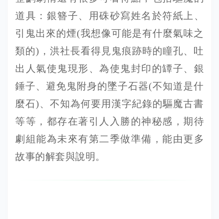
道具：銀簪子、用硃砂寫姓名於符紙上、
引鬼出來的煙(我想像可能是有什麼氣味之
類的)，洪社長看得見鬼痕跡時的瞳孔、吐
出人氣使鬼現形、為使鬼封印的罈子、銀
錘子、避免鬼附身的墜子石器(不知道是什
麼石)、不知為何要用漢字紀錄的驅魔古書
等等，都存在著引人入勝的神秘感，期待
劇組能為未來有第二季做準備，能由更多
故事的解套與說明。