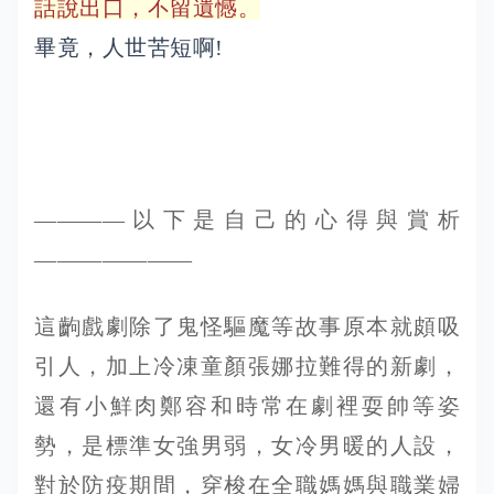
話說出口，不留遺憾。
畢竟，人世苦短啊!
————以下是自己的心得與賞析
———————
這齣戲劇除了鬼怪驅魔等故事原本就頗吸
引人，加上冷凍童顏張娜拉難得的新劇，
還有小鮮肉鄭容和時常在劇裡耍帥等姿
勢，是標準女強男弱，女冷男暖的人設，
對於防疫期間，穿梭在全職媽媽與職業婦