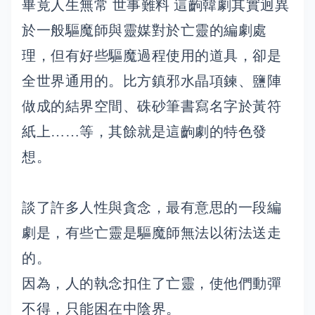
畢竟人生無常 世事難料 這齣韓劇其實迥異
於一般驅魔師與靈媒對於亡靈的編劇處
理，但有好些驅魔過程使用的道具，卻是
全世界通用的。比方鎮邪水晶項鍊、鹽陣
做成的結界空間、硃砂筆書寫名字於黃符
紙上……等，其餘就是這齣劇的特色發
想。
談了許多人性與貪念，最有意思的一段編
劇是，有些亡靈是驅魔師無法以術法送走
的。
因為，人的執念扣住了亡靈，使他們動彈
不得，只能困在中陰界。