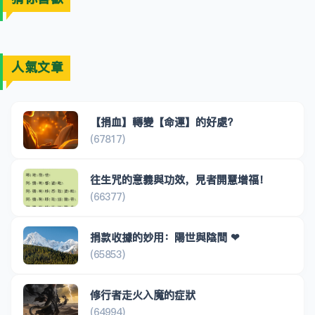
人氣文章
【捐血】轉變【命運】的好處?
(67817)
往生咒的意義與功效，見者開慧增福！
(66377)
捐款收據的妙用：陽世與陰間 ❤
(65853)
修行者走火入魔的症狀
(64994)