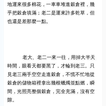
地運來很多棉花，一車車堆進穀倉裡，幾
乎把穀倉填滿；老二是運來許多乾草，但
也還是差那麼一點。
老大、老二一來一往，用掉大半天
時間，眼看天都要黑了，才輪到老三。只
見老三兩手空空走進穀倉，不慌不忙地從
穀倉的儲物箱裡拿出幾根蠟燭並點燃，瞬
間，光照亮整個穀倉，完全充滿，沒有空
隙。