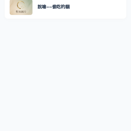
說喻--偷吃的貓