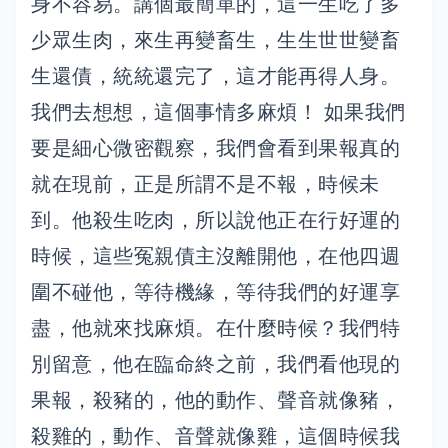
身不容易。講個最簡單的，這一生吃了多
少眾生肉，來生再變畜生，生生世世變畜
生還債，統統還完了，這才能再得人身。
我們去想想，這個事情多麻煩！ 如果我們
要是細心微密觀察，我們會看到果報真的
就在現前，正是所謂不是不報，時候未
到。他殺生吃肉，所以說他正在行好運的
時候，這些冤親債主沒離開他，在他四週
圍不碰他，等待機緣，等待我們的好運享
盡，他就來找麻煩。在什麼時候？我們特
別留意，他在臨命終之前，我們看他現的
果報，殺豬的，他的動作、聲音就像豬，
殺雞的，動作、音聲就像雞，這個時候我