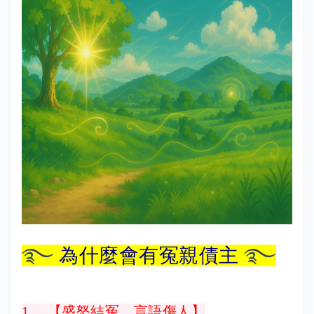
࿐
為什麼會有冤親債主
࿐
1.、【盛怒結冤，言語傷人】