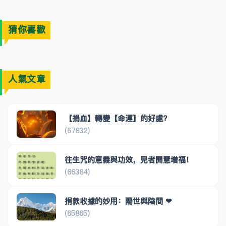
猜你喜歡
人氣文章
【捐血】轉變【命運】的好處?
(67832)
往生咒的意義與功效，見者開慧增福！
(66384)
捐款收據的妙用：陽世與陰間 ❤
(65865)