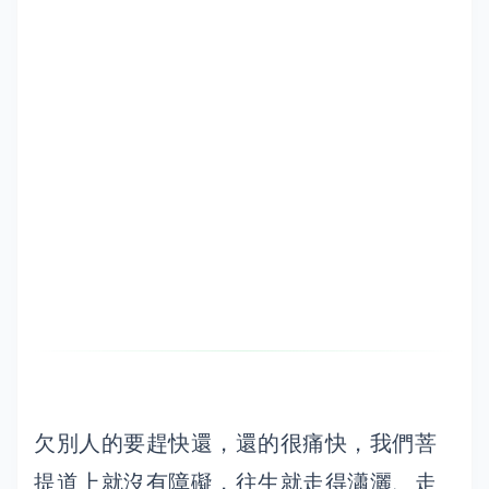
欠別人的要趕快還，還的很痛快，我們菩
提道上就沒有障礙，往生就走得瀟灑、走