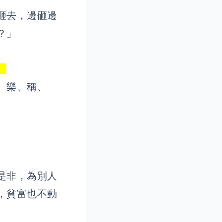
砸去，邊砸邊
？」
。
、樂、稱、
是非，為別人
，貧富也不動