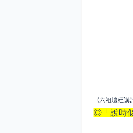
《六祖壇經講
◎「說時