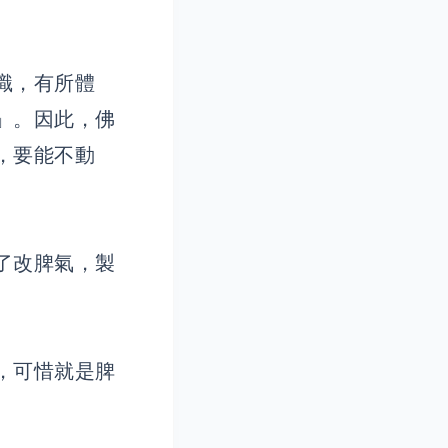
識，有所體
」。因此，佛
，要能不動
了改脾氣，製
，可惜就是脾