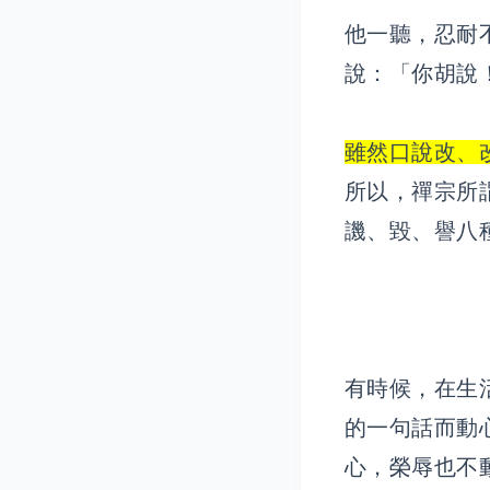
他一聽，忍耐
說：「你胡說
雖然口說改、
所以，禪宗所
譏、毀、譽八
有時候，在生
的一句話而動
心，榮辱也不