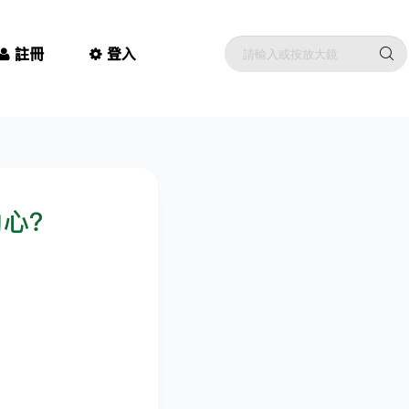
註冊
登入
動心？