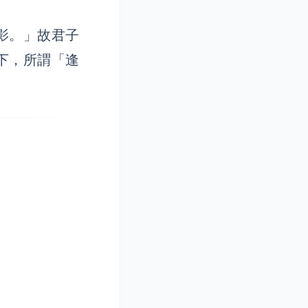
影。」故君子
下，所謂「逢