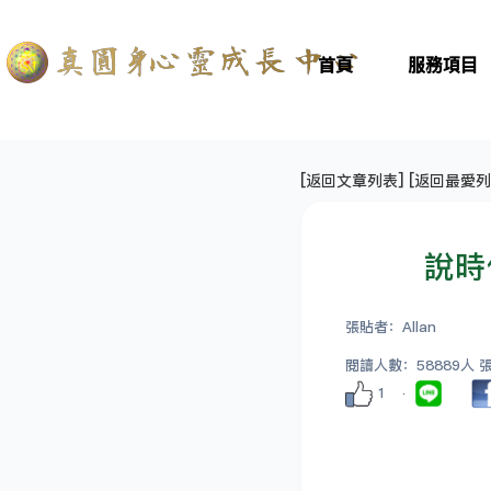
首頁
服務項目
[
返回文章列表
] [
返回最愛列
說時
張貼者：Allan
閱讀人數：58889人 張貼
1