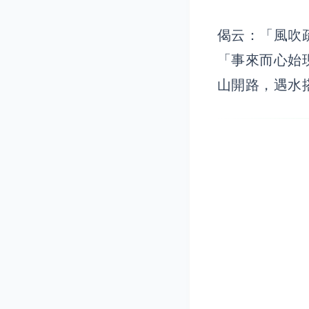
偈云：「風吹
「事來而心始
山開路，遇水