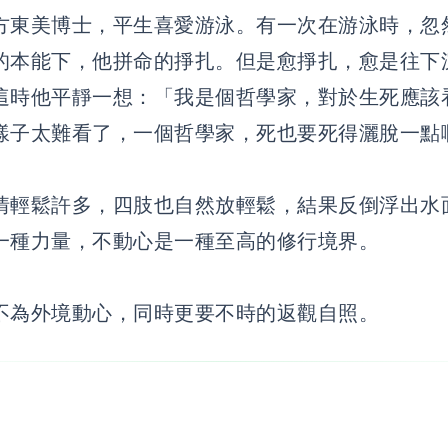
方東美博士，平生喜愛游泳。有一次在游泳時，忽
的本能下，他拼命的掙扎。但是愈掙扎，愈是往下
這時他平靜一想：「我是個哲學家，對於生死應該
樣子太難看了，一個哲學家，死也要死得灑脫一點
情輕鬆許多，四肢也自然放輕鬆，結果反倒浮出水
一種力量，不動心是一種至高的修行境界。
不為外境動心，同時更要不時的返觀自照。