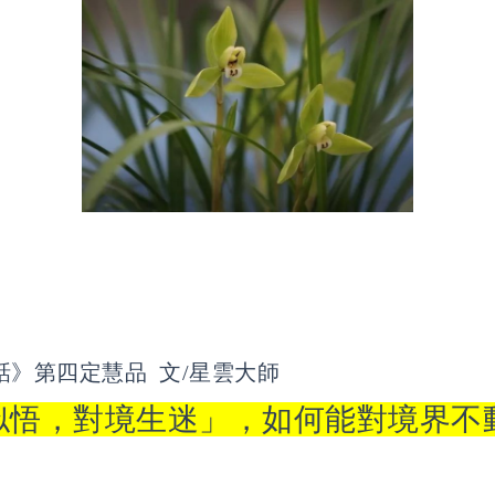
話》第四定慧品 文/星雲大師
似悟，對境生迷」，如何能對境界不