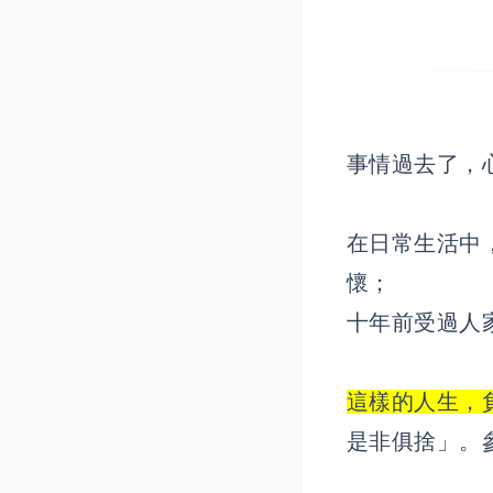
事情過去了，
在日常生活中
懷；
十年前受過人
這樣的人生，
是非俱捨」。