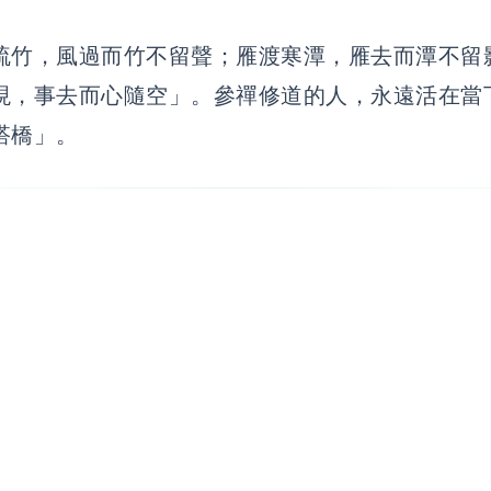
疏竹，風過而竹不留聲；雁渡寒潭，雁去而潭不留
現，事去而心隨空」。參禪修道的人，永遠活在當
搭橋」。