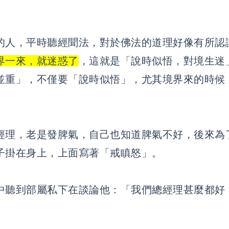
的人，平時聽經聞法，對於佛法的道理好像有所認
界一來，就迷惑了
，這就是「說時似悟，對境生迷
並重」，不僅要「說時似悟」，尤其境界來的時候
經理，老是發脾氣，自己也知道脾氣不好，後來為
子掛在身上，上面寫著「戒瞋怒」。
中聽到部屬私下在談論他：「我們總經理甚麼都好