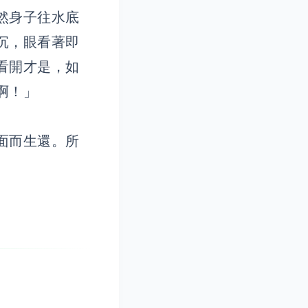
然身子往水底
沉，眼看著即
看開才是，如
啊！」
面而生還。所