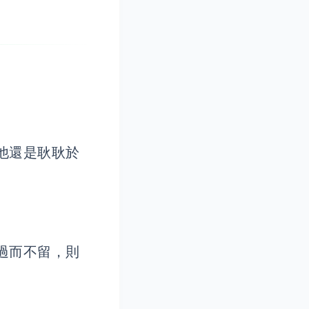
他還是耿耿於
過而不留，則