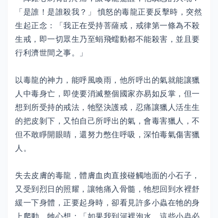
「是誰！是誰殺我？」 憤怒的毒龍正要反擊時，突然
生起正念：「我正在受持菩薩戒，戒律第一條為不殺
生戒，即一切眾生乃至蜎飛蠕動都不能殺害，並且要
行利濟世間之事。」
以毒龍的神力，能呼風喚雨，他所呼出的氣就能讓獵
人中毒身亡，即使要消滅整個國家亦易如反掌，但一
想到所受持的戒法，牠堅決護戒，忍痛讓獵人活生生
的把皮剝下，又怕自己所呼出的氣，會毒害獵人，不
但不敢睜開眼睛，還努力憋住呼吸，深怕毒氣傷害獵
人。
失去皮膚的毒龍，體膚血肉直接碰觸地面的小石子，
又受到烈日的照耀，讓牠痛入骨髓，牠想回到水裡舒
緩一下身體，正要起身時，卻看見許多小蟲在牠的身
上爬動，牠心想：「如果我到河裡泡水，這些小蟲必