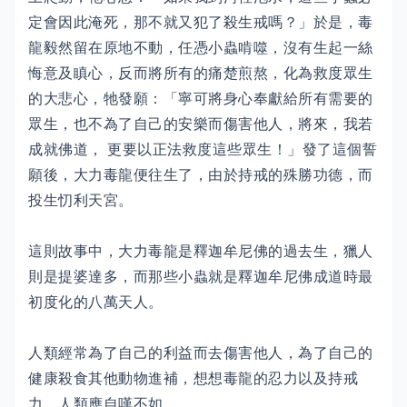
定會因此淹死，那不就又犯了殺生戒嗎？」於是，毒
龍毅然留在原地不動，任憑小蟲啃噬，沒有生起一絲
悔意及瞋心，反而將所有的痛楚煎熬，化為救度眾生
的大悲心，牠發願：「寧可將身心奉獻給所有需要的
眾生，也不為了自己的安樂而傷害他人，將來，我若
成就佛道， 更要以正法救度這些眾生！」發了這個誓
願後，大力毒龍便往生了，由於持戒的殊勝功德，而
投生忉利天宮。
這則故事中，大力毒龍是釋迦牟尼佛的過去生，獵人
則是提婆達多，而那些小蟲就是釋迦牟尼佛成道時最
初度化的八萬天人。
人類經常為了自己的利益而去傷害他人，為了自己的
健康殺食其他動物進補，想想毒龍的忍力以及持戒
力，人類應自嘆不如。