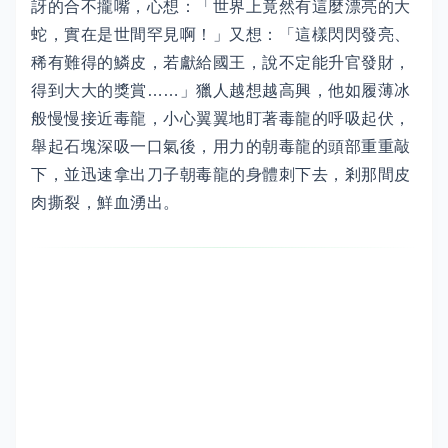
訝的合不攏嘴，心想：「世界上竟然有這麼漂亮的大
蛇，實在是世間罕見啊！」又想：「這樣閃閃發亮、
稀有難得的鱗皮，若獻給國王，說不定能升官發財，
得到大大的獎賞……」獵人越想越高興，他如履薄冰
般慢慢接近毒龍，小心翼翼地盯著毒龍的呼吸起伏，
舉起石塊深吸一口氣後，用力的朝毒龍的頭部重重敲
下，並迅速拿出刀子朝毒龍的身體刺下去，剎那間皮
肉撕裂，鮮血湧出。