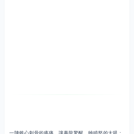
一陣錐心刺骨的疼痛，讓毒龍驚醒，牠瞋怒的大吼：