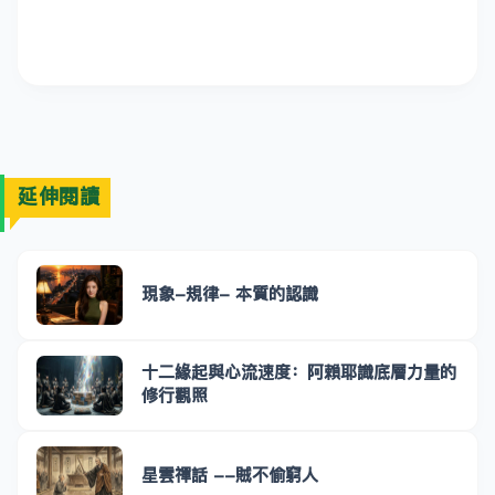
延伸閱讀
現象-規律- 本質的認識
十二緣起與心流速度：阿賴耶識底層力量的
修行觀照
星雲禪話 --賊不偷窮人