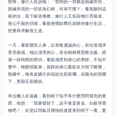
惶怖，修行人告訴牠：「世間的一切都是因緣所現，
因緣所現的一切皆為幻相，何有可懼？」毒龍聽到這
樣的法，當下皈依佛教，修行人又告訴牠行菩薩道、
慈心不殺的功德，毒龍便開始嚮往寂靜的修行生活，
想要尋求解脫之道。
一天，毒龍變現人身，以恭敬虔誠的心，前往道場求
受菩薩戒，牠以清淨的心，坐在樹林裡思惟法義，經
過一段時間的用功，毒龍感受到身心的寧靜。不知不
覺中，牠變回龍身，寂靜的身心盤臥在大樹下睡覺，
熟睡中，牠表皮鱗片的花紋光彩斑斕，在陽光的照耀
下，更顯五彩繽紛。
有位獵人在遠處，看到樹下似乎有什麼閃閃發亮的東
西，他想：「我要發財了，該不會是黃金、白銀等寶
物吧！」於是以閃躲且飛快的速度來到樹下一看，驚