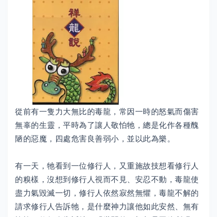
從前有一隻力大無比的毒龍，常因一時的怒氣而傷害
無辜的生靈，平時為了讓人敬怕牠，總是化作各種醜
陋的惡魔，四處危害良善弱小，並以此為樂。
有一天，牠看到一位修行人，又重施故技想看修行人
的糗樣，沒想到修行人視而不見、安忍不動，毒龍使
盡力氣毀滅一切，修行人依然寂然無懼，毒龍不解的
請求修行人告訴牠，是什麼神力讓他如此安然、無有