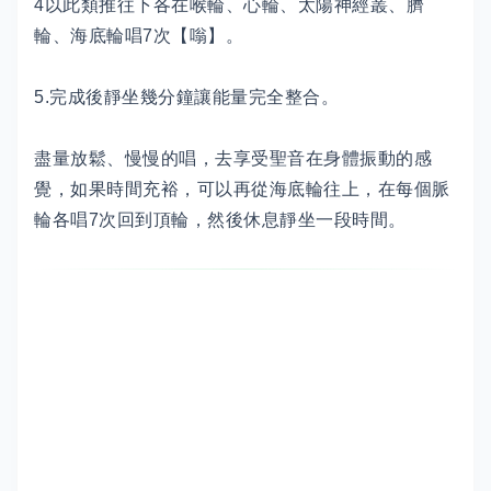
4以此類推往下各在喉輪、心輪、太陽神經叢、臍
輪、海底輪唱7次【嗡】。
5.完成後靜坐幾分鐘讓能量完全整合。
盡量放鬆、慢慢的唱，去享受聖音在身體振動的感
覺，如果時間充裕，可以再從海底輪往上，在每個脈
輪各唱7次回到頂輪，然後休息靜坐一段時間。