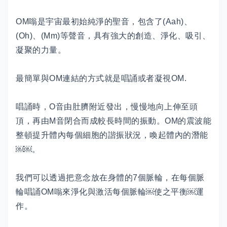
OM嗡是宇宙最初始純淨的聖音，包含了(Aah)、
(Oh)、(Mm)等聲音，具有強大的創造、淨化、吸引、
凝聚的力量。
最簡單與OM連結的方式就是唱誦或者凝視OM.
唱誦時，O音由肚臍附近發出，慢慢地向上伸至頭
頂，再由M音閉合而成較長時間的振動。OM的震波能
整頓提升體內每個細胞的諧振狀況，喚起體內的潛能
￼￼。
我們可以透過把意念放在身體的7個脈輪，在每個脈
輪唱誦OM嗡來淨化與激活每個脈輪￼使之平衡￼運
作。