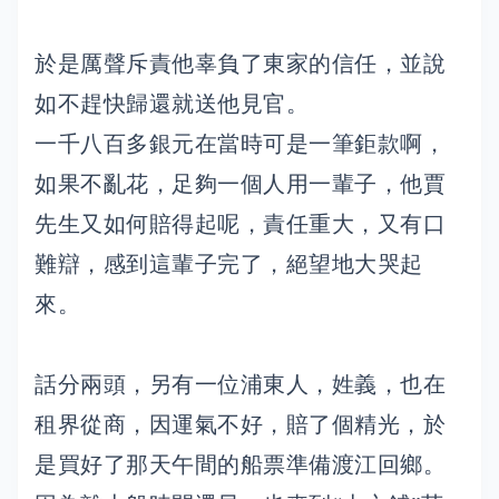
於是厲聲斥責他辜負了東家的信任，並說
如不趕快歸還就送他見官。
一千八百多銀元在當時可是一筆鉅款啊，
如果不亂花，足夠一個人用一輩子，他賈
先生又如何賠得起呢，責任重大，又有口
難辯，感到這輩子完了，絕望地大哭起
來。
話分兩頭，另有一位浦東人，姓義，也在
租界從商，因運氣不好，賠了個精光，於
是買好了那天午間的船票準備渡江回鄉。