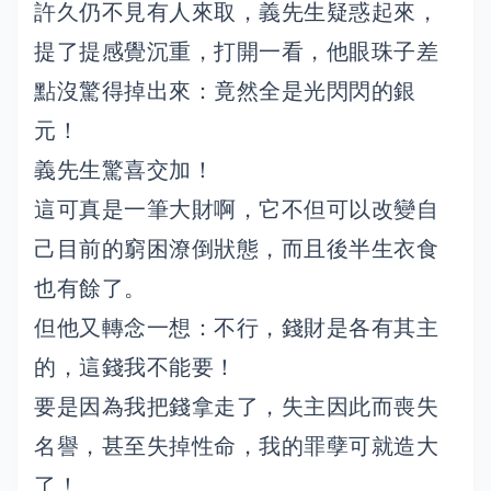
許久仍不見有人來取，義先生疑惑起來，
提了提感覺沉重，打開一看，他眼珠子差
點沒驚得掉出來：竟然全是光閃閃的銀
元！
義先生驚喜交加！
這可真是一筆大財啊，它不但可以改變自
己目前的窮困潦倒狀態，而且後半生衣食
也有餘了。
但他又轉念一想：不行，錢財是各有其主
的，這錢我不能要！
要是因為我把錢拿走了，失主因此而喪失
名譽，甚至失掉性命，我的罪孽可就造大
了！