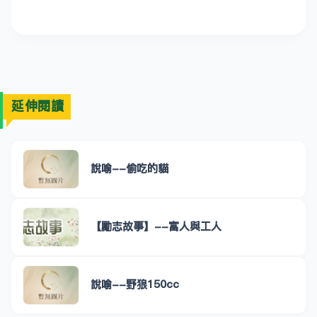
延伸閱讀
說喻--偷吃的貓
【勵志故事】--富人與工人
說喻--野狼150cc