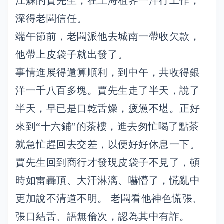
江蘇的賈先生，在上海租界一洋行工作，
深得老闆信任。
端午節前，老闆派他去城南一帶收欠款，
他帶上皮袋子就出發了。
事情進展得還算順利，到中午，共收得銀
洋一千八百多塊。賈先生走了半天，說了
半天，早已是口乾舌燥，疲憊不堪。正好
來到“十六鋪”的茶樓，進去匆忙喝了點茶
就急忙趕回去交差，以便好好休息一下。
賈先生回到商行才發現皮袋子不見了，頓
時如雷轟頂、大汗淋漓、嚇懵了，慌亂中
更加說不清道不明。 老闆看他神色慌張、
張口結舌、語無倫次，認為其中有詐。