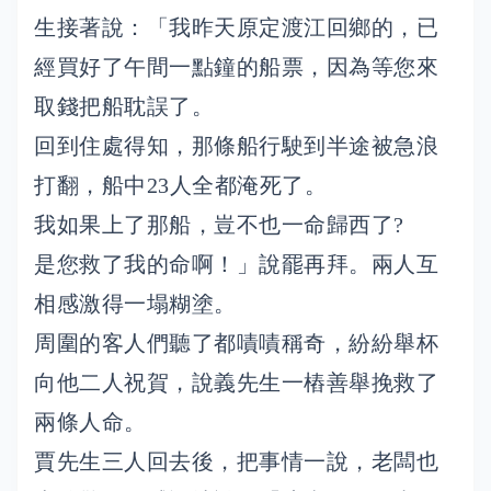
生接著說：「我昨天原定渡江回鄉的，已
經買好了午間一點鐘的船票，因為等您來
取錢把船耽誤了。
回到住處得知，那條船行駛到半途被急浪
打翻，船中23人全都淹死了。
我如果上了那船，豈不也一命歸西了?
是您救了我的命啊！」說罷再拜。兩人互
相感激得一塌糊塗。
周圍的客人們聽了都嘖嘖稱奇，紛紛舉杯
向他二人祝賀，說義先生一樁善舉挽救了
兩條人命。
賈先生三人回去後，把事情一說，老闆也