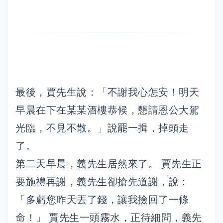
最後，賈先生說：「不謝我心怎安！明天
早晨在下在某某酒樓恭候，懇請恩公大駕
光臨，不見不散。」說罷一揖，掉頭走
了。
第二天早晨，義先生居然來了。 賈先生正
要施禮再謝，義先生卻搶先道謝，說：
「多虧您昨天丟了錢，讓我撿回了一條
命！」 賈先生一頭霧水，正待細問，義先