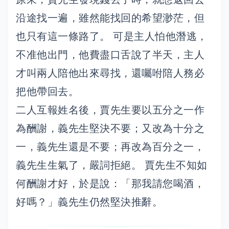
沿途找一遍，雖然能找回的希望渺茫，但
也只有這一條路了。 可是主人怕他潛逃，
不准他出門，他費盡口舌說了半天，主人
才叫兩人陪他出來尋找，還囑咐陪人務必
把他帶回去。
二人互報姓名後，賈先生要以五分之一作
為酬謝，義先生堅決不要；又改為十分之
一，義先生還是不要；再改為百分之一，
義先生生氣了，嚴詞拒絕。 賈先生不知如
何酬謝才好，於是說：「那我請您喝酒，
好嗎？」義先生仍然堅決推辭。