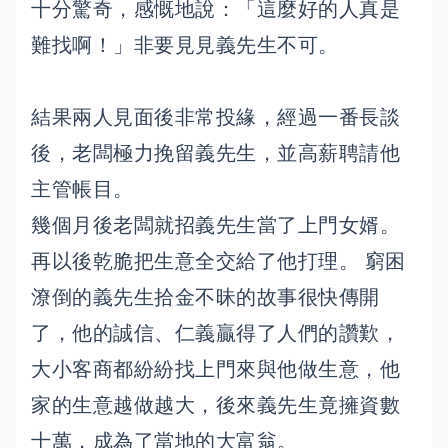
十分驚奇，感慨地說：「這麼好的人真是
難找啊！」非要見見義先生不可。
結果兩人見面後非常投緣，經過一番長談
後，老闆極力挽留義先生，並高薪聘請他
主管帳目。
幾個月後老闆就招義先生當了上門女婿。
再以後乾脆把生意全交給了他打理。 窮困
潦倒的義先生拾金不昧的故事很快傳開
了，他的誠信、仁義贏得了人們的讚歎，
大小客商都紛紛找上門來與他做生意，他
家的生意越做越大，後來義先生竟擁資數
十萬，成為了當地的大富翁。