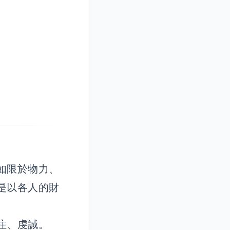
如限於物力、
是以各人的財
注、虔誠。