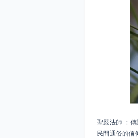
聖嚴法師 ：
民間通俗的信