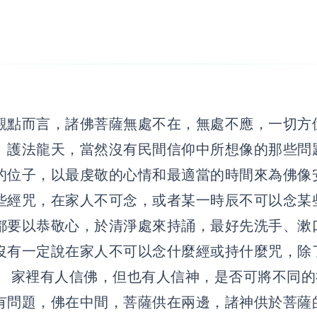
觀點而言，諸佛菩薩無處不在，無處不應，一切方
、護法龍天，當然沒有民間信仰中所想像的那些問
的位子，以最虔敬的心情和最適當的時間來為佛
經咒，在家人不可念，或者某一時辰不可以念某
都要以恭敬心，於清淨處來持誦，最好先洗手、漱
沒有一定說在家人不可以念什麼經或持什麼咒，除
家裡有人信佛，但也有人信神，是否可將不同的
有問題，佛在中間，菩薩供在兩邊，諸神供於菩薩