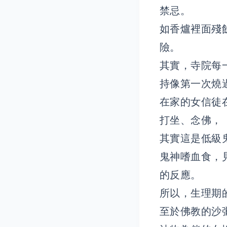
禁忌。
如香爐裡面殘
險。
其實，寺院每
持像第一次燒
在家的女信徒
打坐、念佛，
其實這是低級
鬼神嗜血食，
的反應。
所以，生理期
至於佛教的沙