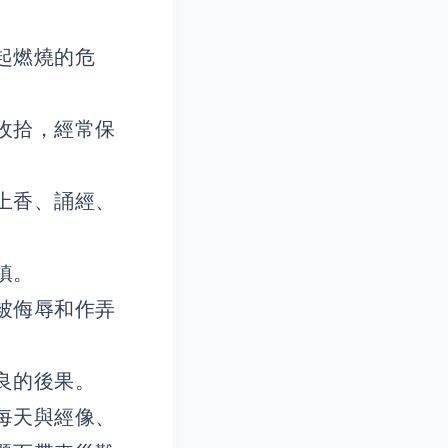
起燃燒的危
收拾，經常保
上香、誦經、
鎮。
被侮辱和作弄
良的後果。
每天與經像、