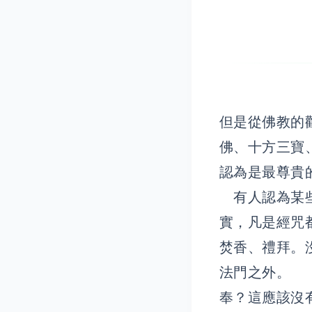
但是從佛教的
佛、十方三寶
認為是最尊貴
有人認為某些
實，凡是經咒
焚香、禮拜。
法門之外。 
奉？這應該沒