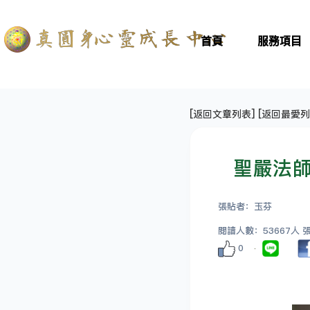
首頁
服務項目
[
返回文章列表
] [
返回最愛列
聖嚴法師
張貼者：玉芬
閱讀人數：53667人 張貼
0