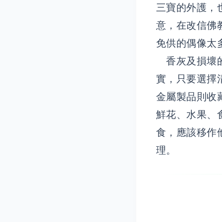
三寶的外護，
意，在改信佛
免供的偶像
香灰及損壞的
實，只要選擇
金屬製品則收
鮮花、水果、
食，應該移作
理。