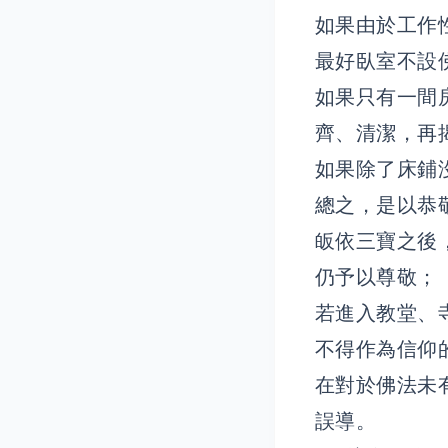
如果由於工作
最好臥室不設
如果只有一間
齊、清潔，再
如果除了床鋪
總之，是以恭
皈依三寶之後
仍予以尊敬；
若進入教堂、
不得作為信仰
在對於佛法未
誤導。