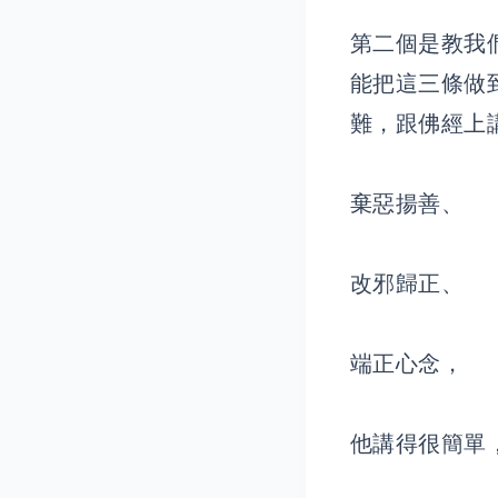
第二個是教我
能把這三條做
難，跟佛經上
棄惡揚善、
改邪歸正、
端正心念，
他講得很簡單