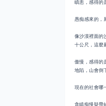
瞋恚，感得的
愚痴感來的，
像沙漠裡面的
十公尺，這麼
傲慢，感得的
地陷，山會倒
現在的社會哪
貪瞋痴慢疑帶