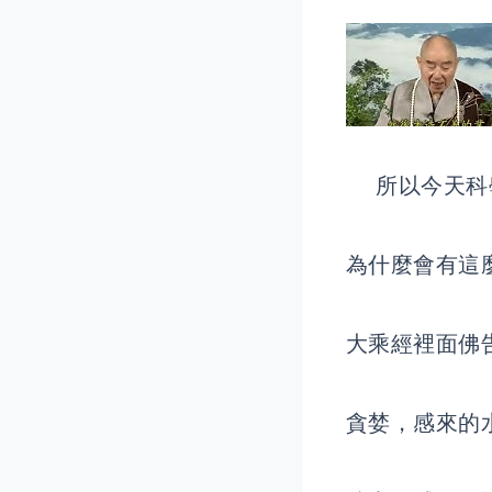
所以今天科學
為什麼會有這
大乘經裡面佛
貪婪，感來的