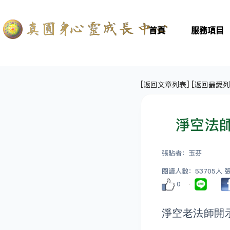
首頁
服務項目
[
返回文章列表
] [
返回最愛列
淨空法
張貼者：玉芬
閱讀人數：53705人 張貼
0
淨空老法師開