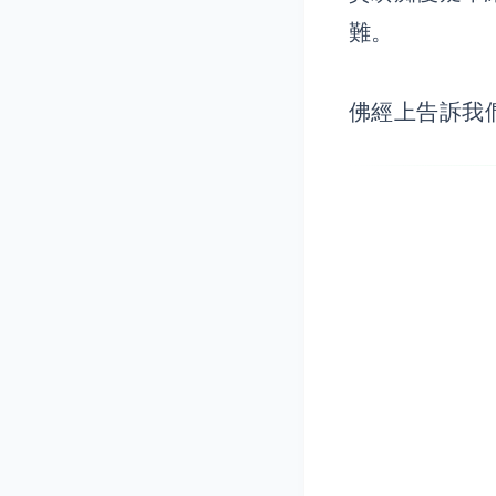
難。
佛經上告訴我