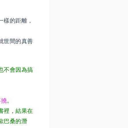
一樣的距離，
就世間的真善
也不會因為搞
不撓
。
書裡，結果在
歐巴桑的潛