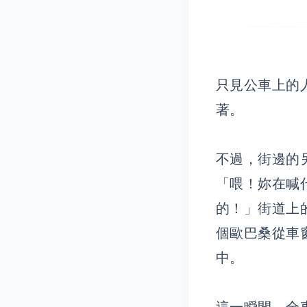
只見公車上的
著。
不過，街邊的
「喂！妳在喊
的！」街道上
個歐巴桑從車
中。
這一瞬間，全