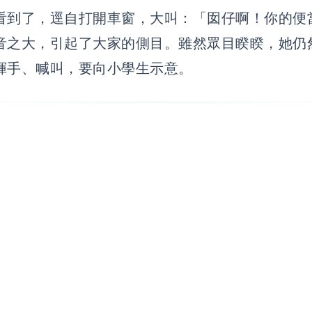
看到了，逕自打開車窗，大叫：「囡仔啊！你的便
音之大，引起了大家的側目。雖然眾目睽睽，她仍
揮手、喊叫，要向小學生示意。