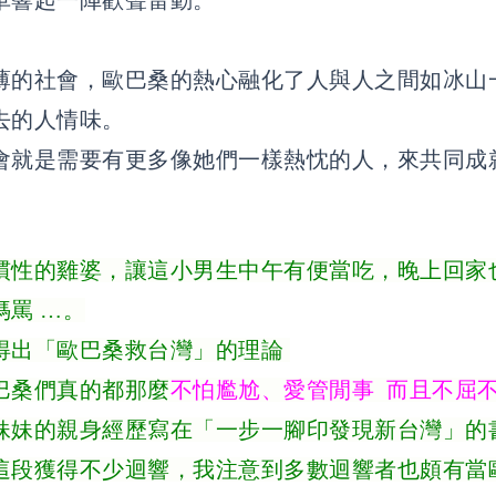
薄的社會，歐巴桑的熱心融化了人與人之間如冰山
去的人情味。
會就是需要有更多像她們一樣熱忱的人，來共同成
慣性的雞婆，讓這小男生中午有便當吃，晚上回家
媽罵
…
。
得出「歐巴桑救台灣」的理論
巴桑們真的都那麼
不怕尷尬、愛管閒事
而且不屈
妹妹的親身經歷寫在「一步一腳印發現新台灣」的
這段獲得不少迴響，我注意到多數迴響者也頗有當