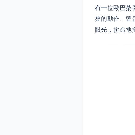
有一位歐巴桑
桑的動作、聲
眼光，拚命地