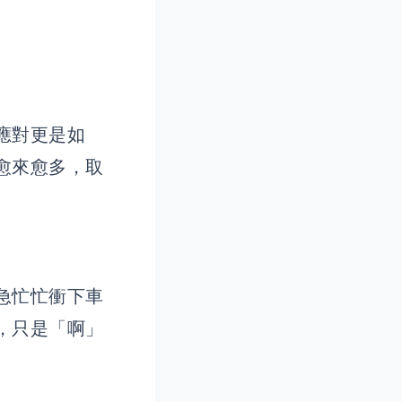
應對更是如
愈來愈多，取
急忙忙衝下車
，只是「啊」