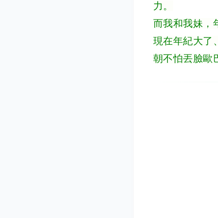
力。
而我和我妹，
現在年紀大了
朝不怕丟臉歐