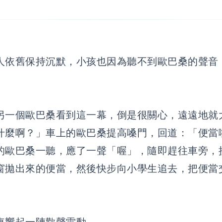
人依舊保持沉默，小孩也因為聽不到歐巴桑的聲音
另一個歐巴桑看到這一幕，倒是很關心，遠遠地就
什麼啊？」車上的歐巴桑提高嗓門，回道：「便當
的歐巴桑一聽，應了一聲「喔」，隨即趕往車旁，
窗拋出來的便當，然後快步向小學生追去，把便當
車響起一陣歡聲雷動。