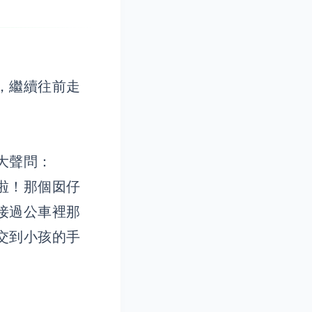
，繼續往前走
大聲問：
啦！那個囡仔
接過公車裡那
交到小孩的手