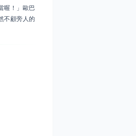
當喔！」歐巴
然不顧旁人的