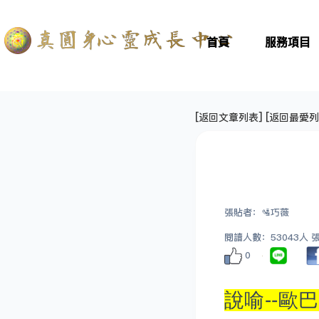
首頁
服務項目
[
返回文章列表
] [
返回最愛列
張貼者：🛂巧薇
閱讀人數：53043人 張貼
0
說喻--歐