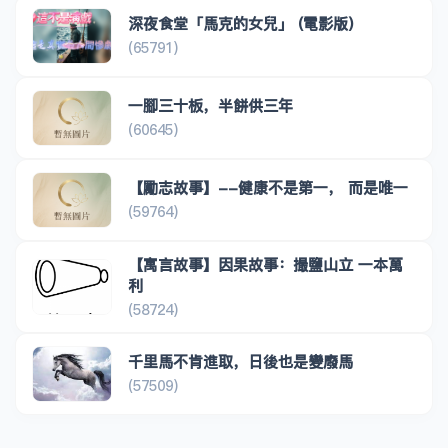
深夜食堂「馬克的女兒」 (電影版)
(65791)
一腳三十板，半餅供三年
(60645)
【勵志故事】--健康不是第一， 而是唯一
(59764)
【寓言故事】因果故事：撮鹽山立 一本萬
利
(58724)
千里馬不肯進取，日後也是變廢馬
(57509)