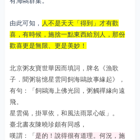
有海鷗群集。
由此可知，
人不是天天「得到」才有歡
喜，有時候，施捨一點東西給別人，那份
歡喜更是無限、更是美妙！
北京粥友寶世華因而填詞，牌名《漁歌
子．聞粥翁憶星雲同飼海鷗故事緣起》，
有句：「飼鷗海上佛光回，粥觸禪緣向遠
飛。
星雲偈，掛單依，和風法雨眾心皈」。
臺北書友陳曉珍頗有同感，
嘆謂：「
是的！說得很有道理。何況，施