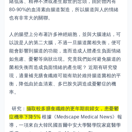
緒低落、精神不濟或產生厭世的念頭，由於體內有
80-90%的血清素由腸道製造，所以腸道與人的情緒
也有非常大的關聯。
人的腸壁上分布著許多神經細胞，並與大腦連結，可
以說是人的第二大腦，不過一旦腸道菌相失衡，便可
能會影響到腸道的功能，進而造成人體產生負面情緒
如焦慮、憂鬱等病狀出現。究竟我們如何避免腸道的
菌相失衡而造成負面情緒的產生呢？ 近期有研究發
現，適量補充膳食纖維可能有助於維持腸道菌相的平
衡，降低由於血清素、多巴胺失調造成憂鬱症的機
率。
研究：
攝取較多膳食纖維的更年期前婦女，患憂鬱
症機率下降5%
根據《Medscape Medical News》報
導，一項來自大韓民國首爾中安大學醫學院家庭醫學