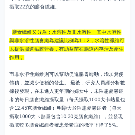
攝取22克的膳食纖維。
膳食纖維又分為：水溶性及非水溶性，其中水溶性
與非水溶性膳食纖為建議比例為1：2，水溶性纖維可
以提供腸道黏膜營養，有助益菌在腸道內存活及產生
作用；
而非水溶性纖維則可以幫助促進腸胃蠕動，增加糞便
體積，並減少便祕的發生。 最後，研究人員經分析數
據後發現，在未進入更年期的婦女中，未罹患憂鬱症
者的每日膳食纖維攝取量（每天攝取1000大卡熱量包
含12.45克膳食纖維）明顯大於罹患憂鬱症者（每天
攝取1000大卡熱量包含10.30克膳食纖維），並發現
攝取較多膳食纖維者罹患憂鬱症的機率下降了5%。