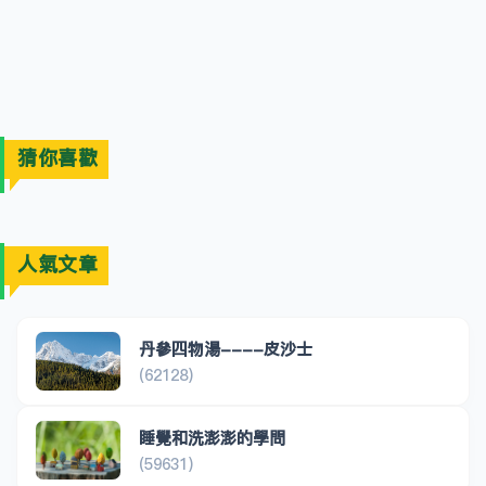
猜你喜歡
人氣文章
丹參四物湯----皮沙士
(62128)
睡覺和洗澎澎的學問
(59631)