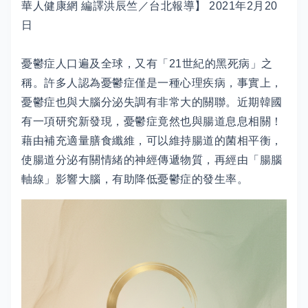
華人健康網 編譯洪辰竺／台北報導】 2021年2月20
日
憂鬱症人口遍及全球，又有「21世紀的黑死病」之
稱。許多人認為憂鬱症僅是一種心理疾病，事實上，
憂鬱症也與大腦分泌失調有非常大的關聯。近期韓國
有一項研究新發現，憂鬱症竟然也與腸道息息相關！
藉由補充適量膳食纖維，可以維持腸道的菌相平衡，
使腸道分泌有關情緒的神經傳遞物質，再經由「腸腦
軸線」影響大腦，有助降低憂鬱症的發生率。