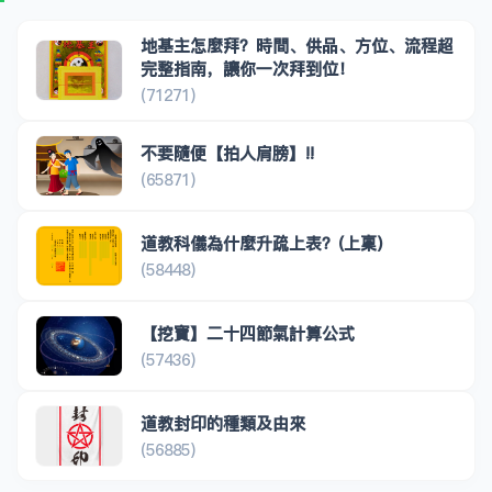
地基主怎麼拜？時間、供品、方位、流程超
完整指南，讓你一次拜到位！
(71271)
不要隨便【拍人肩膀】!!
(65871)
道教科儀為什麼升疏上表？(上稟)
(58448)
【挖寶】二十四節氣計算公式
(57436)
道教封印的種類及由來
(56885)