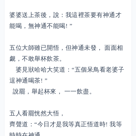
婆婆送上茶後，說：我這裡茶要有神通才
能喝，無神通不能喝! ”
五位大師雖已開悟，但神通未發， 面面相
觑，不敢舉杯飲茶。
婆見狀哈哈大笑道：“五個呆鳥看老婆子
逞神通喝茶! ”
說罷，舉起杯來， 一一飲盡。
五人看罷恍然大悟，
齊聲道：“今日才是我等真正悟道時! 我等
時時在神通，