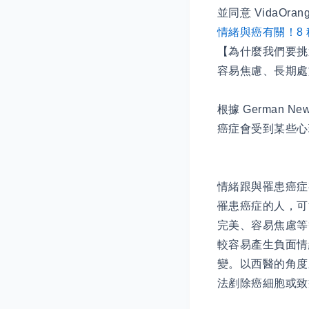
並同意 VidaOr
情緒與癌有關！8
【為什麼我們要挑
容易焦慮、長期處
根據 German Ne
癌症會受到某些心
情緒跟與罹患癌
罹患癌症的人，可
完美、容易焦慮等
較容易產生負面情
變。以西醫的角度
法剷除癌細胞或致