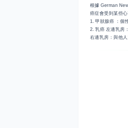
根據 German Ne
癌症會受到某些心
1. 甲狀腺癌 ：
2. 乳癌 左邊
右邊乳房：與他人