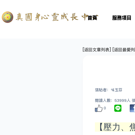
首頁
服務項目
[
返回文章列表
] [
返回最愛列
張貼者：🛂玉芬
閱讀人數：53999人 張貼
0
【壓力、