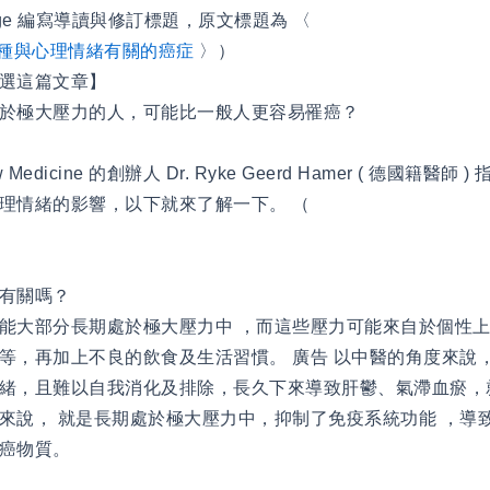
ange 編寫導讀與修訂標題，原文標題為 〈
 種與心理情緒有關的癌症
〉）
選這篇文章】
於極大壓力的人，可能比一般人更容易罹癌？
w Medicine 的創辦人 Dr. Ryke Geerd Hamer ( 德國籍醫
理情緒的影響，以下就來了解一下。 （
症有關嗎？
能大部分長期處於極大壓力中 ，而這些壓力可能來自於個性
等，再加上不良的飲食及生活習慣。 廣告 以中醫的角度來說
緒，且難以自我消化及排除，長久下來導致肝鬱、氣滯血瘀，
來說， 就是長期處於極大壓力中，抑制了免疫系統功能 ，導
癌物質。