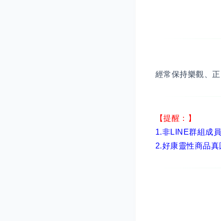
經常保持樂觀、正
【提醒：】
1.非LINE群組成
2.
好康靈性商品真