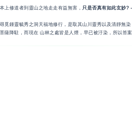
本上修道者到靈山之地走走有益無害，
只是否真有如此玄妙? -
尋覓鍾靈毓秀之洞天福地修行，是取其山川靈秀以及清靜無染
菩薩降駐，而現在 山林之處皆是人煙，早已被汙染，所以答