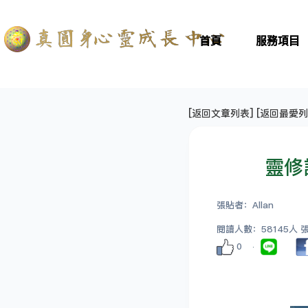
首頁
服務項目
[
返回文章列表
] [
返回最愛列
靈修
張貼者：Allan
閱讀人數：58145人 張貼
0