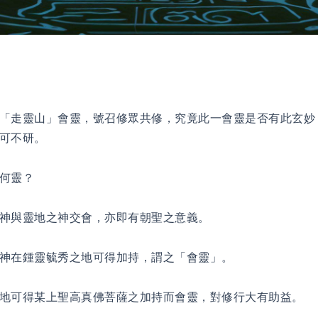
「走靈山」會靈，號召修眾共修，究竟此一會靈是否有此玄妙
可不研。
何靈？
神與靈地之神交會，亦即有朝聖之意義。
神在鍾靈毓秀之地可得加持，謂之「會靈」。
地可得某上聖高真佛菩薩之加持而會靈，對修行大有助益。