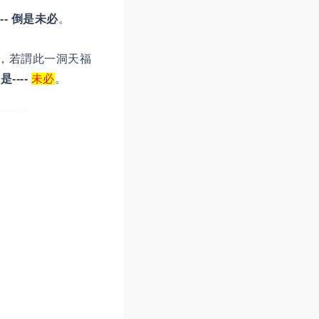
-- 倒是未必
。
，若謂此一洞天福
案
是----
未必
。