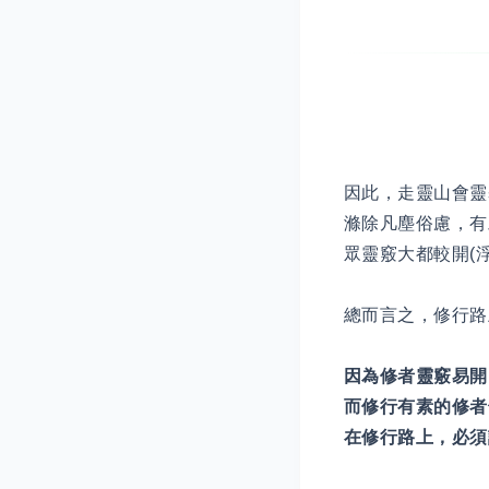
因此，走靈山會靈
滌除凡塵俗慮，有
眾靈竅大都較開(
總而言之，修行路
因為修者靈竅易開
而修行有素的修者
在修行路上，必須