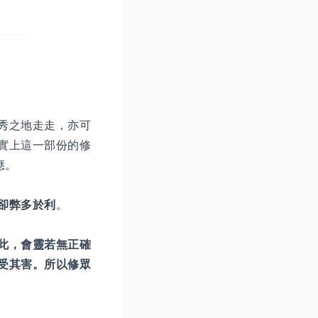
秀之地走走，亦可
實上這一部份的修
應。
卻弊多於利
。
此，會靈若無正確
受其害。所以修眾