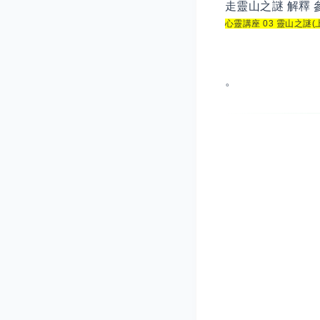
走靈山之謎 解釋 
心靈講座 03 靈山之謎(
。