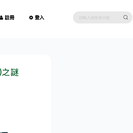
註冊
登入
)之謎