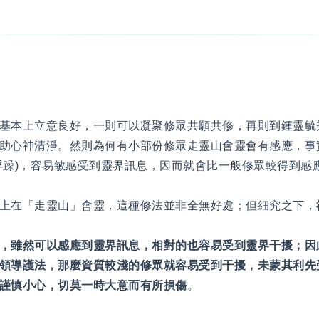
基本上立意良好，一則可以凝聚修眾共願共修，再則到鍾靈毓
助心神清淨。然則為何有小部份修眾走靈山會靈會有感應，事
浮躁)，容易敏感受到靈界訊息，因而就會比一般修眾較得到感
上在「走靈山」會靈，這種修法並非全無好處；但細究之下，
，雖然可以感應到靈界訊息，相對的也容易受到靈界干擾；因
領導護法，那麼資質較淺的修眾就容易受到干擾，未蒙其利先
謹慎小心，切莫一時大意而有所損傷
。