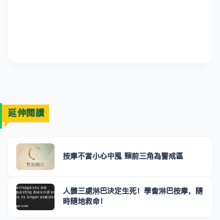
延伸閱讀
按摩不當小心中風 頸前三角為警戒區
人體三處淋巴決定生死！學會淋巴按摩，隨
時隨地救命！