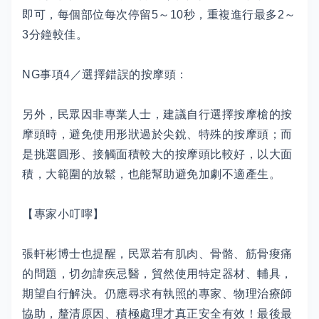
即可，每個部位每次停留5～10秒，重複進行最多2～
3分鐘較佳。
NG事項4／選擇錯誤的按摩頭：
另外，民眾因非專業人士，建議自行選擇按摩槍的按
摩頭時，避免使用形狀過於尖銳、特殊的按摩頭；而
是挑選圓形、接觸面積較大的按摩頭比較好，以大面
積，大範圍的放鬆，也能幫助避免加劇不適產生。
【專家小叮嚀】
張軒彬博士也提醒，民眾若有肌肉、骨骼、筋骨痠痛
的問題，切勿諱疾忌醫，貿然使用特定器材、輔具，
期望自行解決。仍應尋求有執照的專家、物理治療師
協助，釐清原因、積極處理才真正安全有效！最後最