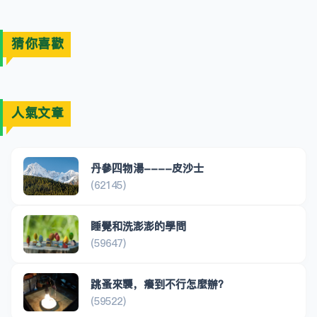
猜你喜歡
人氣文章
丹參四物湯----皮沙士
(62145)
睡覺和洗澎澎的學問
(59647)
跳蚤來襲，癢到不行怎麼辦？
(59522)