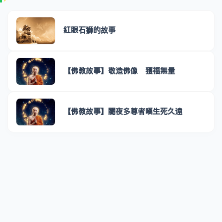
紅眼石獅的故事
【佛教故事】敬造佛像 獲福無量
【佛教故事】闍夜多尊者嘆生死久遠