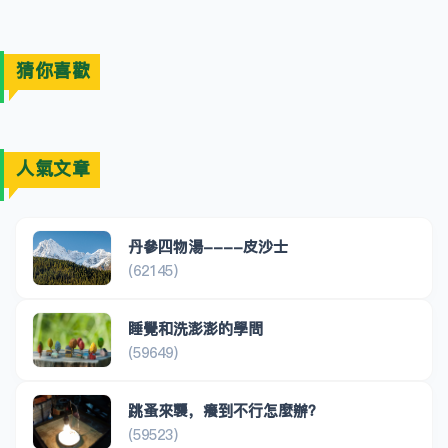
猜你喜歡
人氣文章
丹參四物湯----皮沙士
(62145)
睡覺和洗澎澎的學問
(59649)
跳蚤來襲，癢到不行怎麼辦？
(59523)