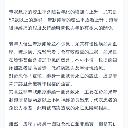
帶狀皰疹的發生率會隨著年紀的增加而上升，尤其是
50歲以上的族群，帶狀皰疹的發生率逐漸上升，皰疹
後神經痛的程度及持續時間也與年齡有很大的關係。
老年人發生帶狀皰疹並不少見，尤其有慢性病如高血
壓、糖尿病、洗腎患者，會有較嚴重的症狀，如果長
在臉部甚至會增加中風的機會，不可不慎，也提醒臨
床照護者提高警覺，做好防護與及早發現治療。
對於流傳「皮蛇」纏身一圈就會死亡的說法，這是非
常荒謬且毫無科學根據的流言。
其實並非帶狀皰疹纏繞一圈會致死，主要在於如果帶
狀皰疹是從兩處以上不同神經節長出來，代表患者的
免疫力很差，此時被感染造成的死亡風險就很高。
雖然「皮蛇」纏身一圈就會死亡並非屬實，但是其併