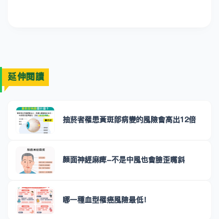
延伸閱讀
抽菸者罹患黃斑部病變的風險會高出12倍
顏面神經麻痺-不是中風也會臉歪嘴斜
哪一種血型罹癌風險最低！