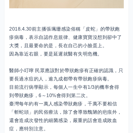
2018.4.30前主播張珮珊感染俗稱「皮蛇」的帶狀皰
疹病毒，表示自認作息規律、健康寶寶沒想到卻中了
大獎，且最要命的是，長在自己的小臉蛋上。
因為靠近右眼，要是延遲就醫有失明危機。
醫師小叮嚀 民眾應該對於帶狀皰疹有正確的認識，只
要長過水痘的人，逾九成都帶有帶狀皰疹病毒。
目前流行病學顯示，每個人一生中有1/3的機率會得
到帶狀皰疹，6～10%會得到第二次。
臺灣每年約有一萬人感染帶狀皰疹，千萬不要相信
「斬蛇頭」的民俗療法，除了會導致醜陋的疤痕外，
還會造成次發性的細菌感染，嚴重的話會造成敗血
症，應特別注意。