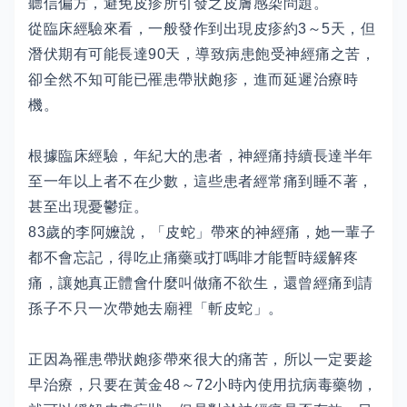
聽信偏方，避免皮疹所引發之皮膚感染問題。
從臨床經驗來看，一般發作到出現皮疹約3～5天，但
潛伏期有可能長達90天，導致病患飽受神經痛之苦，
卻全然不知可能已罹患帶狀皰疹，進而延遲治療時
機。
根據臨床經驗，年紀大的患者，神經痛持續長達半年
至一年以上者不在少數，這些患者經常痛到睡不著，
甚至出現憂鬱症。
83歲的李阿嬤說，「皮蛇」帶來的神經痛，她一輩子
都不會忘記，得吃止痛藥或打嗎啡才能暫時緩解疼
痛，讓她真正體會什麼叫做痛不欲生，還曾經痛到請
孫子不只一次帶她去廟裡「斬皮蛇」。
正因為罹患帶狀皰疹帶來很大的痛苦，所以一定要趁
早治療，只要在黃金48～72小時內使用抗病毒藥物，