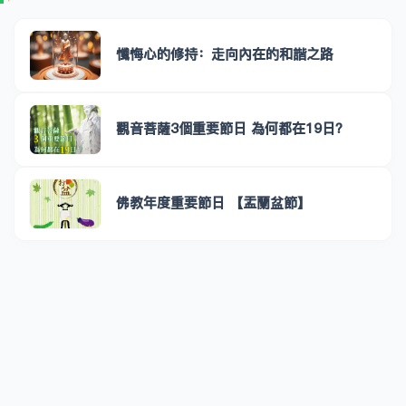
懺悔心的修持：走向內在的和諧之路
觀音菩薩3個重要節日 為何都在19日？
佛教年度重要節日 【盂蘭盆節】