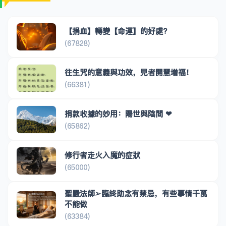
【捐血】轉變【命運】的好處?
(67828)
往生咒的意義與功效，見者開慧增福！
(66381)
捐款收據的妙用：陽世與陰間 ❤
(65862)
修行者走火入魔的症狀
(65000)
聖嚴法師➢臨終助念有禁忌，有些事情千萬
不能做
(63384)