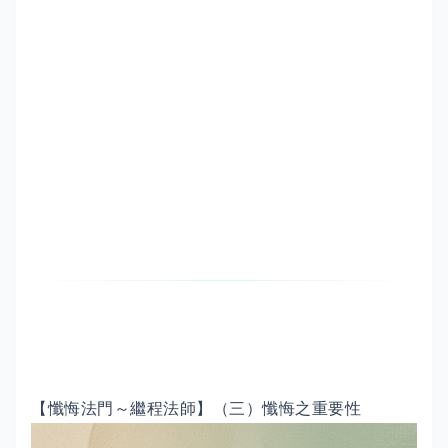
【懺悔法門～繼程法師】（三）懺悔之重要性