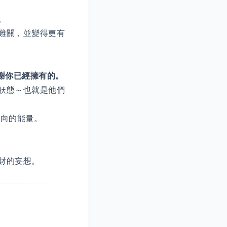
。
難關，並變得更有
謝你已經擁有的。
狀態～也就是他們
正向的能量。
財的妄想。