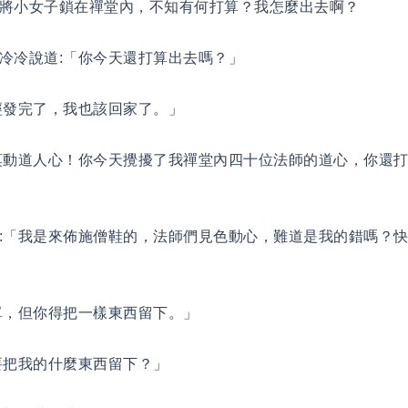
將小女子鎖在禪堂內，不知有何打算？我怎麼出去啊？
冷冷說道:「你今天還打算出去嗎？」
經發完了，我也該回家了。」
莫動道人心！你今天攪擾了我禪堂內四十位法師的道心，你還
:「我是來佈施僧鞋的，法師們見色動心，難道是我的錯嗎？
單，但你得把一樣東西留下。」
要把我的什麼東西留下？」