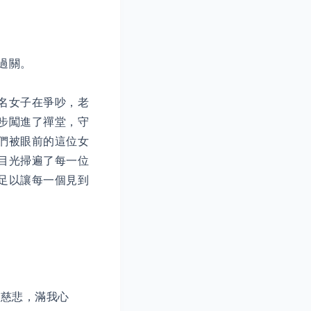
，
過關。
名女子在爭吵，老
步闖進了禪堂，守
們被眼前的這位女
目光掃遍了每一位
足以讓每一個見到
師慈悲，滿我心