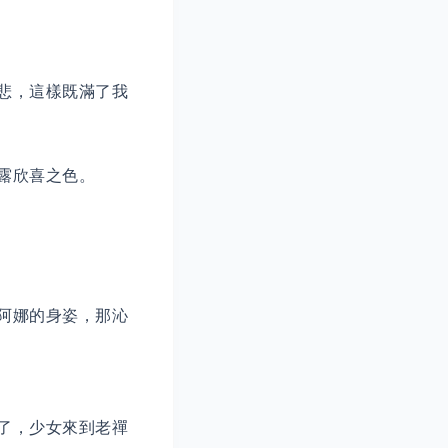
悲，這樣既滿了我
露欣喜之色。
阿娜的身姿，那沁
了，少女來到老禪