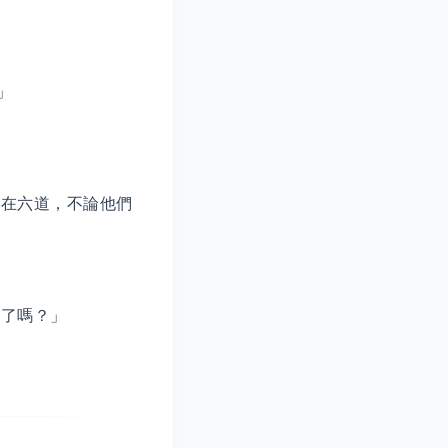
」
回在六道，不論他們
擇了嗎？」