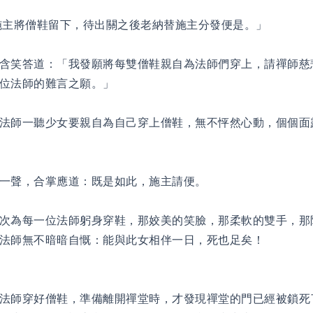
施主將僧鞋留下，待出關之後老納替施主分發便是。」
含笑答道：「我發願將每雙僧鞋親自為法師們穿上，請禪師慈
位法師的難言之願。」
法師一聽少女要親自為自己穿上僧鞋，無不怦然心動，個個面
一聲，合掌應道：既是如此，施主請便。
次為每一位法師躬身穿鞋，那姣美的笑臉，那柔軟的雙手，那
法師無不暗暗自慨：能與此女相伴一日，死也足矣！
法師穿好僧鞋，準備離開禪堂時，才發現禪堂的門已經被鎖死