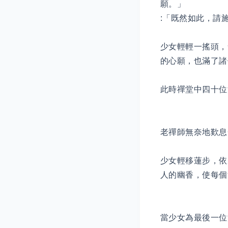
願。」
:「既然如此，請
少女輕輕一搖頭，
的心願，也滿了諸
此時禪堂中四十位
老禪師無奈地歎息
少女輕移蓮步，依
人的幽香，使每個
當少女為最後一位