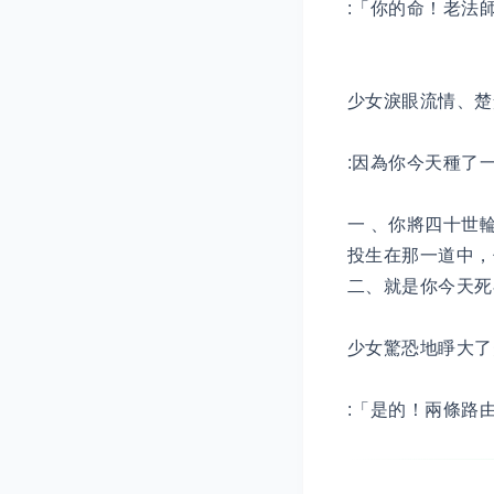
:「你的命！老法
少女淚眼流情、楚
:因為你今天種了
一 、你將四十世
投生在那一道中，
二、就是你今天死
少女驚恐地睜大了
:「是的！兩條路