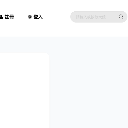
註冊
登入