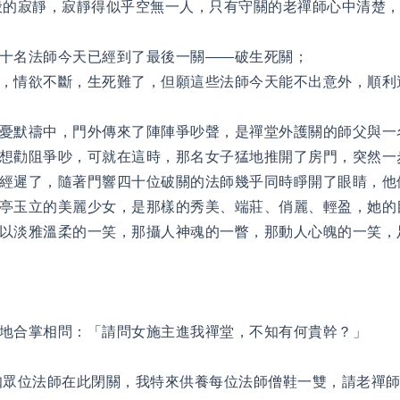
般的寂靜，寂靜得似乎空無一人，只有守關的老禪師心中清楚
十名法師今天已經到了最後一關——破生死關；
，情欲不斷，生死難了，但願這些法師今天能不出意外，順利
憂默禱中，門外傳來了陣陣爭吵聲，是禪堂外護關的師父與一
想勸阻爭吵，可就在這時，那名女子猛地推開了房門，突然一
經遲了，隨著門響四十位破關的法師幾乎同時睜開了眼睛，他
亭玉立的美麗少女，是那樣的秀美、端莊、俏麗、輕盈，她的
以淡雅溫柔的一笑，那攝人神魂的一瞥，那動人心魄的一笑，
地合掌相問：「請問女施主進我禪堂，不知有何貴幹？」
知眾位法師在此閉關，我特來供養每位法師僧鞋一雙，請老禪