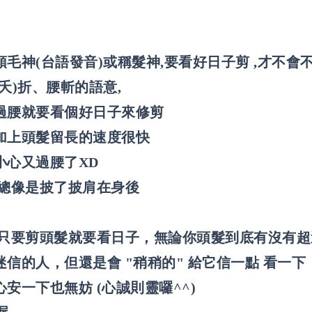
毛神(台語發音)或稱髮神,要看好日子剪 ,才不會
夭)折、腰斬的語意,
過腰就要看個好日子來修剪
加上頭髮留長的速度很快
小心又過腰了XD
 總像是披了披肩在身後
，只要剪頭髮就要看日子，無論你頭髮到底有沒有超
信的人，但還是會 "稍稍的" 給它信一點 看一下
安一下也無妨 (心誠則靈囉^^)