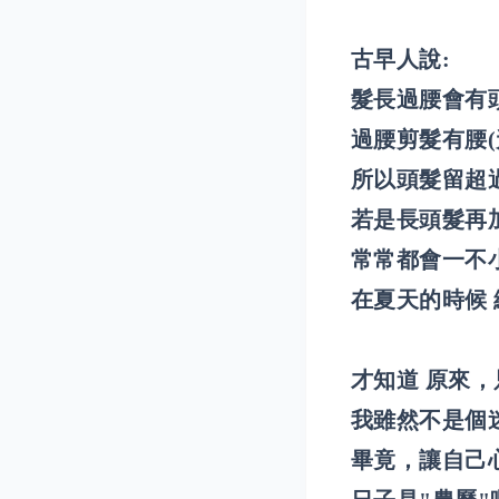
古早人說:
髮長過腰會有頭
過腰剪髮有腰(
所以頭髮留超
若是長頭髮再
常常都會一不
在夏天的時候
才知道 原來
我雖然不是個迷
畢竟，讓自己心