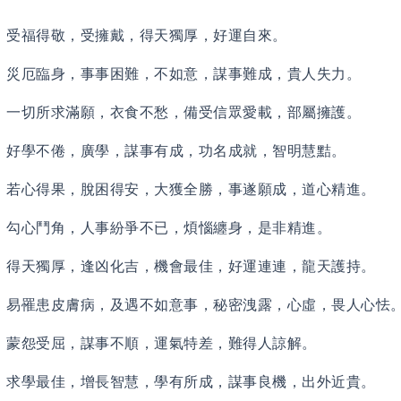
】
受福得敬，受擁戴，得天獨厚，好運自來。
】
災厄臨身，事事困難，不如意，謀事難成，貴人失力。
】
一切所求滿願，衣食不愁，備受信眾愛載，部屬擁護。
】
好學不倦，廣學，謀事有成，功名成就，智明慧黠。
】
若心得果，脫困得安，大獲全勝，事遂願成，道心精進。
】
勾心鬥角，人事紛爭不已，煩惱纏身，是非精進。
】
得天獨厚，逢凶化吉，機會最佳，好運連連，龍天護持。
】
易罹患皮膚病，及遇不如意事，秘密洩露，心虛，畏人心怯
】
蒙怨受屈，謀事不順，運氣特差，難得人諒解。
】
求學最佳，增長智慧，學有所成，謀事良機，出外近貴。