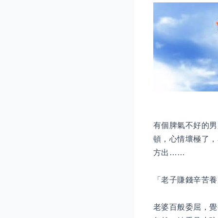
有個脾氣不好的男
頓，心情壞極了，
方出……
「老子賺錢辛苦養
老婆百般委屈，覺