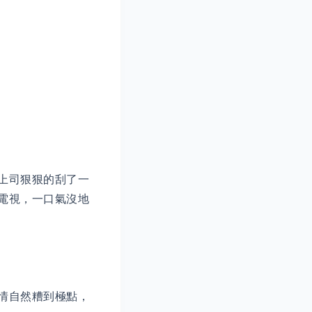
上司狠狠的刮了一
電視，一口氣沒地
情自然糟到極點，