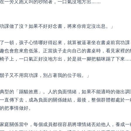
在一旁又跑又叫的吵鬧著，一口氣沒地方出……
功課做了沒？如果不好好念書，將來你肯定沒出息。」
了一頓，孩子心情哪好得起來，就算被逼著坐在書桌前寫功課
趣也會愈來愈低落。正當孩子走向自己的書桌時，看見家裡的
椅子上，一口氣正好沒地方出，於是就一腳把貓咪踢了下來…
鬍子又不用寫功課，別占著我的位子啦。」
典型的「踢貓效應」。人的負面情緒，如果不能適時的做出調
一直傳下去，成為負面的關係鏈結，最後，整個群體都處於一
的把事情做好。
家庭關係當中，每個成員都很容易將壞情緒丟給他人，養成一