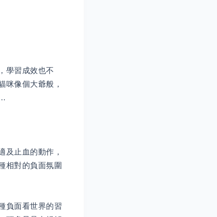
，學習成效也不
貓咪像個大爺般，
…
適及止血的動作，
種相對的負面氛圍
種負面看世界的習