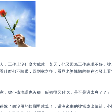
人，工作上沒什麼大成就，某天，他又因為工作表現不好，被
看什麼都不順眼，回到家之後，看見老婆慵懶的躺在沙發上看
家，妳小孩功課也沒顧，飯煮得又難吃，是不是過太爽了？」
得嫁了個沒用的軟爛男就算了，還沒來由的被當成出氣筒，心