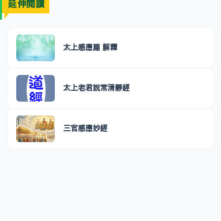
延伸閱讀
太上感應篇 解釋
太上老君說常清靜經
三官感應妙經