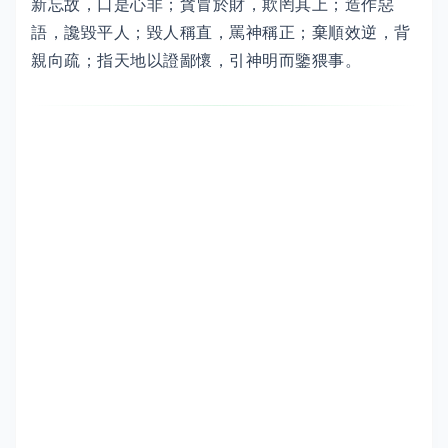
新忘故，口是心非；貪冒於財，欺罔其上；造作惡
語，讒毀平人；毀人稱直，罵神稱正；棄順效逆，背
親向疏；指天地以證鄙懷，引神明而鑒猥事。