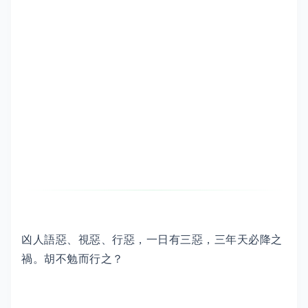
凶人語惡、視惡、行惡，一日有三惡，三年天必降之
禍。胡不勉而行之？