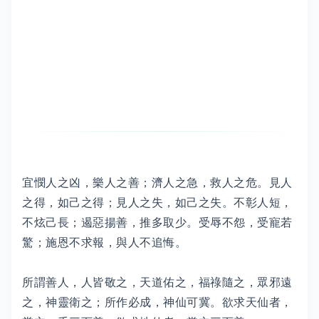
宜憫人之凶，樂人之善；濟人之急，救人之危。見人
之得，如己之得；見人之失，如己之失。不彰人短，
不炫己長；遏惡揚善，推多取少。受辱不怨，受寵若
驚；施恩不求報，與人不追悔。
所謂善人，人皆敬之，天道佑之，福祿隨之，眾邪遠
之，神靈衛之；所作必成，神仙可冀。欲求天仙者，