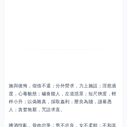
施與後悔，假借不還；分外營求，力上施設；淫慾過
度，心毒貌慈；穢食餧人，左道惑眾；短尺狹度，輕
秤小升；以偽雜真，採取姦利；壓良為賤，謾驀愚
人；貪婪無厭，咒詛求直。
嗜酒悖亂，骨肉忿爭；男不忠良，女不柔順；不和其