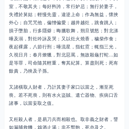
室，不敬其夫；每好矜誇，常行妒忌；無行於妻子，
失禮於舅姑；輕慢先靈，違逆上命；作為無益，懷挾
外心；自咒咒他，偏憎偏愛；越井越灶，跳食跳人；
損子墮胎，行多隱僻；晦臘歌舞，朔旦號怒；對北涕
唾及溺，對灶吟詠及哭；又以灶火燒香，穢柴作食；
夜起裸露，八節行刑；唾流星，指虹霓；輒指三光，
久視日月；春月燎獵，對北惡罵，無故殺龜打蛇…如
是等罪，司命隨其輕重，奪其紀算。算盡則死；死有
餘責，乃殃及子孫。
又諸橫取人財者，乃計其妻子家口以當之，漸至死
喪。若不死喪，則有水火盜賊、遺亡器物、疾病口舌
諸事，以當妄取之值。
又枉殺人者，是易刀兵而相殺也。取非義之財者，譬
如漏脯救饑，鴆酒止渴；非不暫飽，死亦及之。