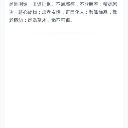
是道則進，非道則退。不履邪徑，不欺暗室；積德累
功，慈心於物；忠孝友悌，正己化人；矜孤恤寡，敬
老懷幼；昆蟲草木，猶不可傷。