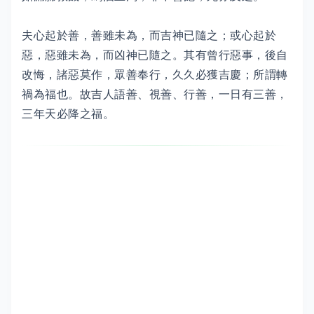
夫心起於善，善雖未為，而吉神已隨之；或心起於
惡，惡雖未為，而凶神已隨之。其有曾行惡事，後自
改悔，諸惡莫作，眾善奉行，久久必獲吉慶；所謂轉
禍為福也。故吉人語善、視善、行善，一日有三善，
三年天必降之福。