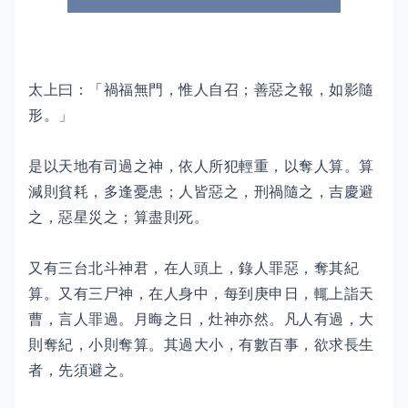
太上曰：「禍福無門，惟人自召；善惡之報，如影隨
形。」
是以天地有司過之神，依人所犯輕重，以奪人算。算
減則貧耗，多逢憂患；人皆惡之，刑禍隨之，吉慶避
之，惡星災之；算盡則死。
又有三台北斗神君，在人頭上，錄人罪惡，奪其紀
算。又有三尸神，在人身中，每到庚申日，輒上詣天
曹，言人罪過。月晦之日，灶神亦然。凡人有過，大
則奪紀，小則奪算。其過大小，有數百事，欲求長生
者，先須避之。