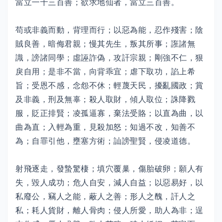
當立一千三百善；欲求地仙者，當立三百善。
苟或非義而動，背理而行；以惡為能，忍作殘害；陰
賊良善，暗侮君親；慢其先生，叛其所事；誑諸無
識，謗諸同學；虛誣詐偽，攻訐宗親；剛強不仁，狠
戾自用；是非不當，向背乖宜；虐下取功，諂上希
旨；受恩不感，念怨不休；輕蔑天民，擾亂國政；賞
及非義，刑及無辜；殺人取財，傾人取位；誅降戮
服，貶正排賢；凌孤逼寡，棄法受賂；以直為曲，以
曲為直；入輕為重，見殺加怒；知過不改，知善不
為；自罪引他，壅塞方術；訕謗聖賢，侵凌道德。
射飛逐走，發蟄驚棲；填穴覆巢，傷胎破卵；願人有
失，毀人成功；危人自安，減人自益；以惡易好，以
私廢公，竊人之能，蔽人之善；形人之醜，訐人之
私；耗人貨財，離人骨肉；侵人所愛，助人為非；逞