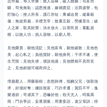
志作威，辱人求勝；敗人苗稼，破人婚姻；苟富而
驕，苟免無恥；認恩推過，嫁禍賣惡；沽買虛譽，包
貯險心；挫人所長，護己所短；乘威迫脅，縱暴殺
傷；無故剪裁，非禮烹宰；散棄五縠，勞擾眾生；破
人之家，取其財寶；決水放火，以害民居；紊亂規
模，以敗人功；損人器物，以窮人用。
見他榮貴，願他流貶；見他富有，願他破散；見他色
美，起心私之；負他貨財，願他身死；干求不遂，便
生咒恨；見他失便，便說他過；見他體相不具而笑
之，見他材能可稱而抑之。
埋蠱厭人，用藥殺樹；恚怒師傅，抵觸父兄；強取強
求，好侵好奪；擄掠致富，巧詐求遷；賞罰不平，逸
樂過節；苛虐其下，恐嚇於他；怨天尤人，呵風罵
雨；鬥合爭訟，妄逐朋黨；用妻妾語，違父母訓；得