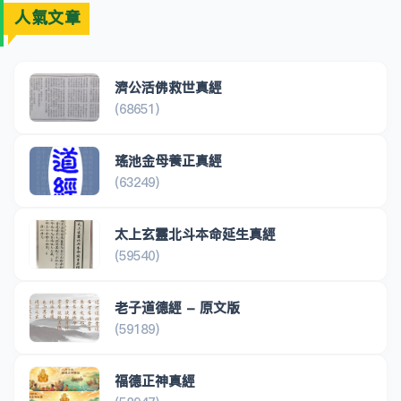
人氣文章
濟公活佛救世真經
(68651)
瑤池金母養正真經
(63249)
太上玄靈北斗本命延生真經
(59540)
老子道德經 - 原文版
(59189)
福德正神真經