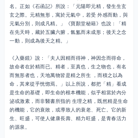
名。正如《石函記》所說：「元陽即元精，發生生玄
玄之際。元精無形，寓於元氣中，若受 外感而動，與
元氣分別，則成凡精。」《寶顏堂秘籍》也說：「精
在先天時，藏於五臟六腑，氤氳而未成形；後天之念
一動，則成為後天之精。」
《入藥鏡》說：「夫人因精而得神，神因念而得命，
故命者在於精而已。精者，至真也，生之物也，有名
而無形者也，天地萬物皆是精之所生 ，而積之以為
命，其來從乎恍惚焉。」以上所說，都把「精」看成
是生命的基礎，即生命的根本機能，似乎相當於內分
泌或激素，而非醫書所指的 生理之精，既然精是生命
的機能，它的衰敗，或導致人的衰老、死亡。它的新
生、旺盛，可使人健康長壽、精力旺盛，是青春活力
的源泉。