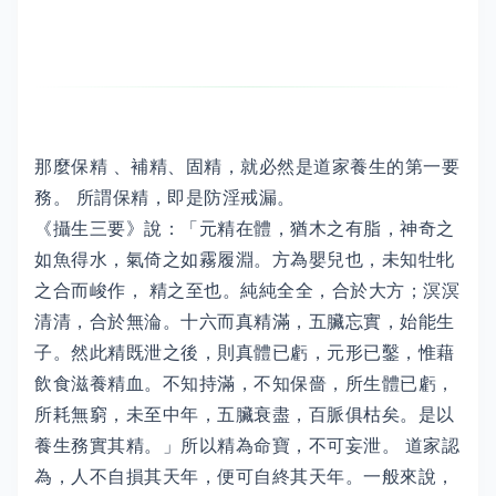
那麼保精 、補精、固精，就必然是道家養生的第一要
務。 所謂保精，即是防淫戒漏。
《攝生三要》說：「元精在體，猶木之有脂，神奇之
如魚得水，氣倚之如霧履淵。方為嬰兒也，未知牡牝
之合而峻作， 精之至也。純純全全，合於大方；溟溟
清清，合於無淪。十六而真精滿，五臟忘實，始能生
子。然此精既泄之後，則真體已虧，元形已鑿，惟藉
飲食滋養精血。不知持滿，不知保嗇，所生體已虧，
所耗無窮，未至中年，五臟衰盡，百脈俱枯矣。是以
養生務實其精。」所以精為命寶，不可妄泄。 道家認
為，人不自損其天年，便可自終其天年。一般來說，