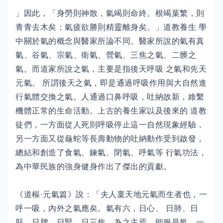
」因此，「身勞則神散，氣竭則命終。根竭葉繁，則
青青去木矣；氣疲欲勝則精靈離身矣。」道教養生 學
中關於氣的概念與醫家所論不同。醫家所說的氣有真
氣、谷氣、宗氣、衛氣、營氣、三焦之氣、二髒之
氣。而道家所說之氣，主要是指後天呼吸 之氣和先天
元氣。 所謂後天之氣，即是通過呼吸作用與大自然進
行氣體交換之氣。人通過口鼻呼吸，吐納故新，維繫
機體正常的生命活動。上古的養生家以及後來的 道教
徒們，一方面從人死則呼吸停止這一自然現象經驗，
另一方面又從龜蛇等長壽動物的吐納動作受到啟發，
總結和創造了食氣、鍊氣、閉氣、呼氣等 行氣功法，
為中華民族的強身健身作出了傑出的貢獻。
《道樞·元氣篇》說：「夫人稟天地元氣而生者也，一
呼一吸，內外之氣應矣。氣有六，日心、 日肺、日
肝、日脾、日腎、日三焦，為之主焉。能服是氣，一