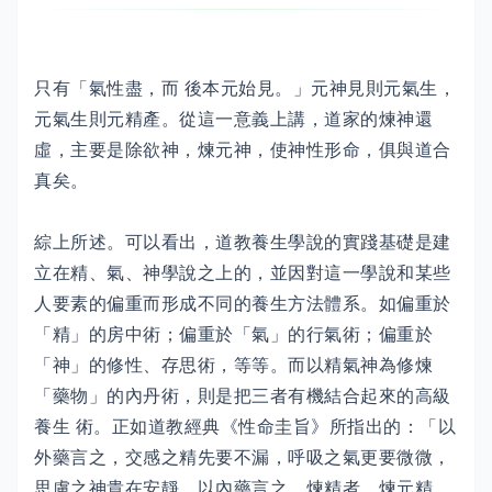
只有「氣性盡，而 後本元始見。」元神見則元氣生，
元氣生則元精產。從這一意義上講，道家的煉神還
虛，主要是除欲神，煉元神，使神性形命，俱與道合
真矣。
綜上所述。可以看出，道教養生學說的實踐基礎是建
立在精、氣、神學說之上的，並因對這一學說和某些
人要素的偏重而形成不同的養生方法體系。如偏重於
「精」的房中術；偏重於「氣」的行氣術；偏重於
「神」的修性、存思術，等等。而以精氣神為修煉
「藥物」的內丹術，則是把三者有機結合起來的高級
養生 術。正如道教經典《性命圭旨》所指出的：「以
外藥言之，交感之精先要不漏，呼吸之氣更要微微，
思慮之神貴在安靜。以內藥言之，煉精者，煉元精，