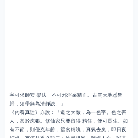
寧可求師安 樂法，不可邪淫采精血。古雲天地悉皆
歸，須學無為清靜訣。」
《內養真詮》亦說：「道之大敵，為一色字。色之害
人，甚於虎狼。修仙家只要留得 精住，便可長生。如
有不節，則侵克年齡，蠶食精魄，真氣去矣，即日夜