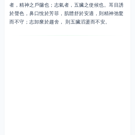
者，精神之戶牖也；志氣者，五臟之使候也。耳目誘
於聲色，鼻口悅於芳菲，肌體舒於安適，則精神弛騖
而不守；志卸縻於趨舍， 則五臟滔盪而不安。