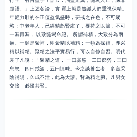
打坐，有何益乎？語云：油盡燈滅，髓竭人亡，誠非
虛語。」上述各論，實 質上就是告誡人們重視保精。
年輕力壯的在正值盈氣盛時，要戒之在色，不可縱
慾；中老年人，已經精虧腎虛了，要持之以節，不可
一漏再漏， 以致髓竭命絕。 所謂補精，大致分為兩
類。一類是聚補，即聚精以補精；一類為採補，即采
精以補精。聚精之法平實易行，可以自修自習。明代
袁了凡說：「聚精之道， 一曰寡慾，二曰節勞，三曰
息怒，四曰戒酒，五曰慎味。今之談養生者，多言采
陰補陽，久成不泄，此為大謬。腎為精之腑。凡男女
交接，必擾其腎。