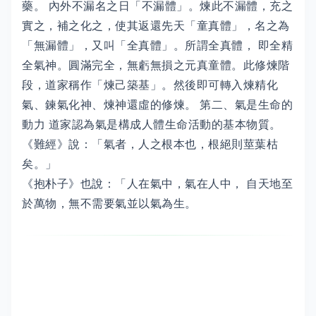
藥。 內外不漏名之日「不漏體」。煉此不漏體，充之
實之，補之化之，使其返還先天「童真體」，名之為
「無漏體」，又叫「全真體」。所謂全真體， 即全精
全氣神。圓滿完全，無虧無損之元真童體。此修煉階
段，道家稱作「煉己築基」。然後即可轉入煉精化
氣、鍊氣化神、煉神還虛的修煉。 第二、氣是生命的
動力 道家認為氣是構成人體生命活動的基本物質。
《難經》說：「氣者，人之根本也，根絕則莖葉枯
矣。」
《抱朴子》也說：「人在氣中，氣在人中， 自天地至
於萬物，無不需要氣並以氣為生。