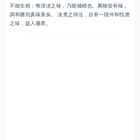
不能生精；惟清淡之味，乃能補精也。萬物皆有味，
調和勝則真味衰矣。 淡煮之得法，自有一段沖和恬澹
之味，益人腸胃。