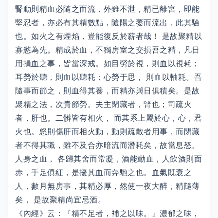
腎動則精血必隨之而流，外雖不泄，精已離宮，即能
堅忍者，亦必有其精數點，隨陽之萎而流出，此其驗
也。如火之有煙焰，豈能復反於薪者哉！ 是故聚精以
寡慾為先。精成於血，不獨房室之交損吾之精，凡日
用損血之事，皆當深戒。如目勞於視，則血以視耗；
耳勞於聽，則血以聽耗；心勞于思， 則血以軸耗。吾
隨事而節之，則血得其養，而精亦與日俱積矣。是故
聚精之法，次貴節勞。夫主閉藏者，腎也；司疏火
者，肝也。二髒皆有相火， 而其系上屬於心，心，君
火也。怒則傷肝而相火動，動則疏散者用事，而閉藏
者不得其職，雖不及合亦暗流而潛耗矣，故當息怒。
人身之血， 各歸其舍而常凝，酒能動血，人飲酒則面
赤，手足俱紅，是擾其血而奔馳之也。血氣既衰之
人，數月無房事，其精必厚，然使一夜大醉，精隨薄
矣， 是故聚精尚宜忌酒。
《內經》云：『精不足者，補之以味。』濃郁之味，