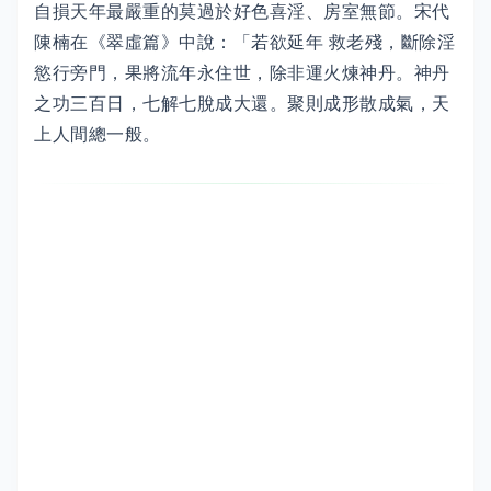
自損天年最嚴重的莫過於好色喜淫、房室無節。宋代
陳楠在《翠虛篇》中說：「若欲延年 救老殘，斷除淫
慾行旁門，果將流年永住世，除非運火煉神丹。神丹
之功三百日，七解七脫成大還。聚則成形散成氣，天
上人間總一般。