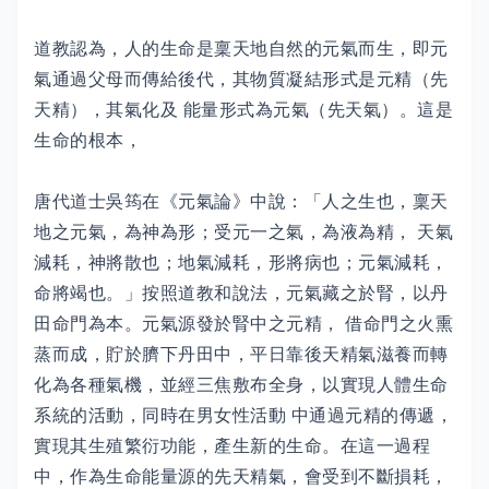
道教認為，人的生命是稟天地自然的元氣而生，即元
氣通過父母而傳給後代，其物質凝結形式是元精（先
天精），其氣化及 能量形式為元氣（先天氣）。這是
生命的根本，
唐代道士吳筠在《元氣論》中說：「人之生也，稟天
地之元氣，為神為形；受元一之氣，為液為精， 天氣
減耗，神將散也；地氣減耗，形將病也；元氣減耗，
命將竭也。」按照道教和說法，元氣藏之於腎，以丹
田命門為本。元氣源發於腎中之元精， 借命門之火熏
蒸而成，貯於臍下丹田中，平日靠後天精氣滋養而轉
化為各種氣機，並經三焦敷布全身，以實現人體生命
系統的活動，同時在男女性活動 中通過元精的傳遞，
實現其生殖繁衍功能，產生新的生命。在這一過程
中，作為生命能量源的先天精氣，會受到不斷損耗，