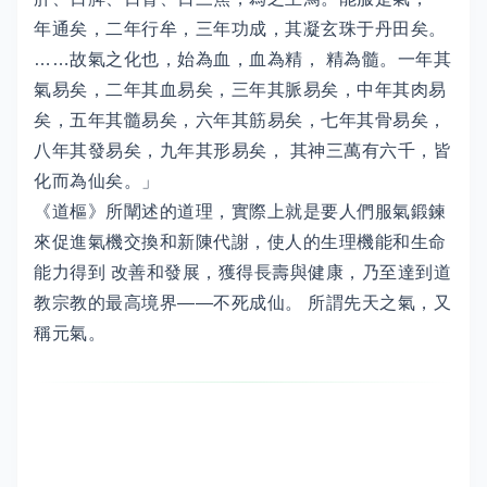
年通矣，二年行牟，三年功成，其凝玄珠于丹田矣。
……故氣之化也，始為血，血為精， 精為髓。一年其
氣易矣，二年其血易矣，三年其脈易矣，中年其肉易
矣，五年其髓易矣，六年其筋易矣，七年其骨易矣，
八年其發易矣，九年其形易矣， 其神三萬有六千，皆
化而為仙矣。」
《道樞》所闡述的道理，實際上就是要人們服氣鍛鍊
來促進氣機交換和新陳代謝，使人的生理機能和生命
能力得到 改善和發展，獲得長壽與健康，乃至達到道
教宗教的最高境界——不死成仙。 所謂先天之氣，又
稱元氣。