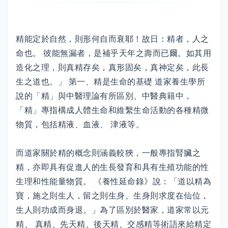
精能定於自然，則形何自而衰耶！故日：精者，人之
命也。 彼能無漏者，是補乎天年之壽而已爾。如其用
造化之理，則真精存矣，真形固矣，真神定矣，此長
生之道也。」 第一、精是生命的基礎 道家養生學所
說的「精」與中醫理論有所區別、中醫典籍中，
「精」專指構成人體生命和維繫生命活動的各種精微
物質，包括精液、血液、 津液等。
而道家關於精的概念則涵義較狹，一般專指腎臟之
精，亦即具有促進人的生長發育和具有生殖功能的性
生理和性能量物質。 《養性延命錄》說：「道以精為
寶，施之則生人，留之則生身。生身則求度在仙位，
生人則功成而身退。」為了區別於醫家，道家常以元
精、 真精、先天精、後天精、交感精等術語來給精定