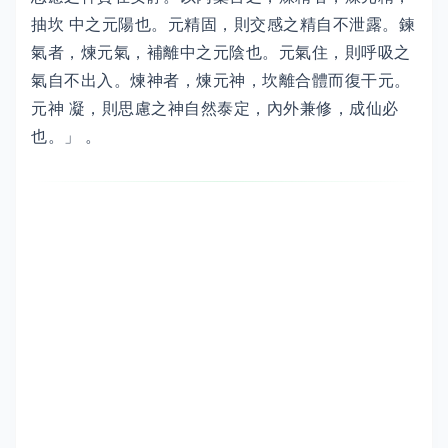
抽坎 中之元陽也。元精固，則交感之精自不泄露。鍊
氣者，煉元氣，補離中之元陰也。元氣住，則呼吸之
氣自不出入。煉神者，煉元神，坎離合體而復干元。
元神 凝，則思慮之神自然泰定，內外兼修，成仙必
也。」 。