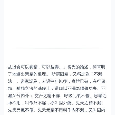
故淡食可以養精，可以益壽。」袁氏的論述，簡單明
了地道出聚精的道理。 所謂固精，又稱之為「不漏
法」。道家認為，人過中年以後，身體已破，在行保
精、補精之法的基礎上，還應以不漏為繼修功夫。不
漏又分內外： 交合之精不漏、呼吸元氣不傷、思慮之
神不用，叫作外不漏，亦叫固外藥。先天之精不漏、
先天元氣不傷、先天元精不用叫作內不漏，又叫固內