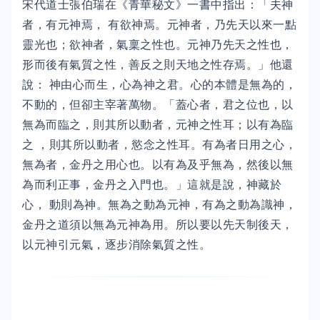
宋代道士張伯瑞在《青華秘文》一書中指出：「夫神
者，有元神焉， 有欲神焉。元神者，乃先天以來一點
靈光也；欲神者，氣稟之性也。元神乃先天之性也，
形而後有氣質之性，善反之則天地之性存焉。」他還
說： 神由心而生，心為神之君。心的本體是無為的，
不動的，但卻主宰著萬物。「蓋心者，君之位也，以
無為而臨之，則其所以動者，元神之性耳；以有為臨
之 ，則其所以動者，慾念之性耳。有為者日用之心，
無為者，金丹之用心也。以有為及乎無為，然後以無
為而利正事，金丹之入門也。」這就是說，神藏於
心， 動則為神。無為之動為元神，有為之動為識神，
金丹之道須以無為元神為用。所以要以先天制後天，
以元神引元氣，逐步消除氣質之性。