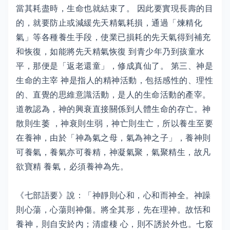
當其耗盡時，生命也就結束了。 因此要實現長壽的目
的，就要防止或減緩先天精氣耗損，通過「煉精化
氣」等各種養生手段，使業已損耗的先天氣得到補充
和恢復，如能將先天精氣恢復 到青少年乃到孩童水
平，那便是「返老還童」，修成真仙了。 第三、神是
生命的主宰 神是指人的精神活動，包括感性的、理性
的、直覺的思維意識活動，是人的生命活動的產宰。
道教認為，神的興衰直接關係到人體生命的存亡。神
散則生萎 ，神衰則生弱，神亡則生亡，所以養生至要
在養神，由於「神為氣之母，氣為神之子」，養神則
可養氣，養氣亦可養精，神凝氣聚，氣聚精生，故凡
欲寶精 養氣，必須養神為先。
《七部語要》說：「神靜則心和，心和而神全。神躁
則心蕩，心蕩則神傷。將全其形，先在理神。故恬和
養神，則自安於內；清虛棲 心，則不誘於外也。七竅