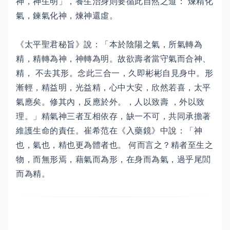
神，神生明」，養生治身則要循此自然之道： 煉精化
氣，鍊氣化神，煉神還虛。
《太平聖君秘旨》說：「本於陰陽之氣，所氣轉為
精，精轉為神，神轉為明。故欲壽者當守氣而合神、
精， 不去其形。念此三合一，久即彬彬自見身中。形
漸輕，精益明，光益精，心中大安，欣然若喜，太平
氣應矣。修其內，反應於外。，人以致壽 ，外以致
理。」精氣神三者互相依存，缺一不可，共同承擔著
維護生命的責任。崔希范在《入藥鏡》中說：「神
也，氣也，精也更為體者也。 何而言之？精者至生之
物，而無形焉，藉氣而為形，在身而為氣，過乎尾閭
而為精。