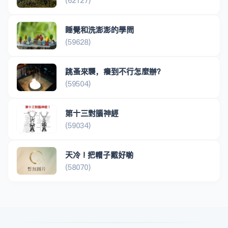
(62127)
睡覺和洗澎澎的學問
(59628)
跳蚤來襲，癢到不行怎麼辦？
(59504)
第十三對腦神經
(59034)
天冷 ! 把帽子戴好喲
(58070)