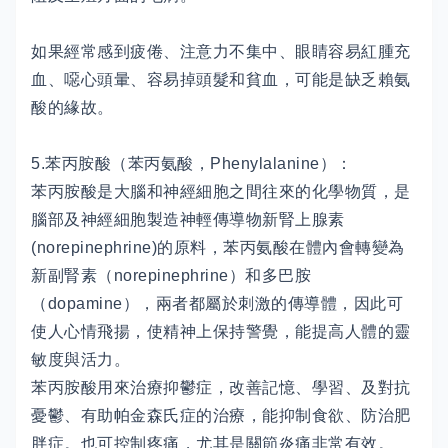
如果經常感到疲倦、注意力不集中、眼睛容易紅腫充
血、噁心頭暈、容易掉頭髮和貧血，可能是缺乏賴氨
酸的緣故。
5.苯丙胺酸（苯丙氨酸，Phenylalanine）：
苯丙胺酸是大腦和神經細胞之間往來的化學物質，是
腦部及神經細胞製造神輕傳導物新腎上腺素
(norepinephrine)的原料，苯丙氨酸在體內會轉變為
新副腎素（norepinephrine）和多巴胺
（dopamine），兩者都屬於刺激的傳導體，因此可
使人心情飛揚，使精神上保持警覺，能提高人體的靈
敏度與活力。
苯丙胺酸用來治療抑鬱症，改善記憶、學習、及對抗
憂鬱、有助帕金森氏症的治療，能抑制食欲、防治肥
胖症。也可控制疼痛，尤其是關節炎痛非常有效。