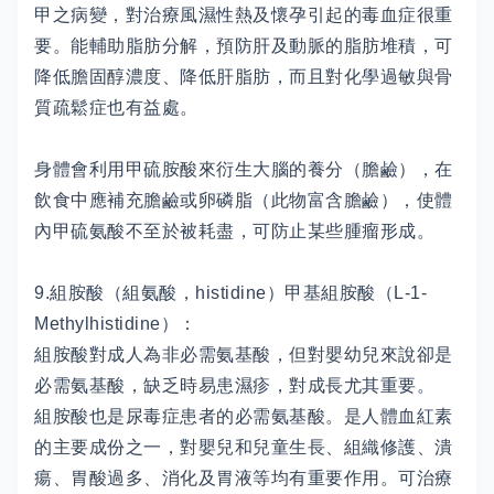
甲之病變，對治療風濕性熱及懷孕引起的毒血症很重
要。能輔助脂肪分解，預防肝及動脈的脂肪堆積，可
降低膽固醇濃度、降低肝脂肪，而且對化學過敏與骨
質疏鬆症也有益處。
身體會利用甲硫胺酸來衍生大腦的養分（膽鹼），在
飲食中應補充膽鹼或卵磷脂（此物富含膽鹼），使體
內甲硫氨酸不至於被耗盡，可防止某些腫瘤形成。
9.組胺酸（組氨酸，histidine）甲基組胺酸（L-1-
Methylhistidine）：
組胺酸對成人為非必需氨基酸，但對嬰幼兒來說卻是
必需氨基酸，缺乏時易患濕疹，對成長尤其重要。
組胺酸也是尿毒症患者的必需氨基酸。是人體血紅素
的主要成份之一，對嬰兒和兒童生長、組織修護、潰
瘍、胃酸過多、消化及胃液等均有重要作用。可治療