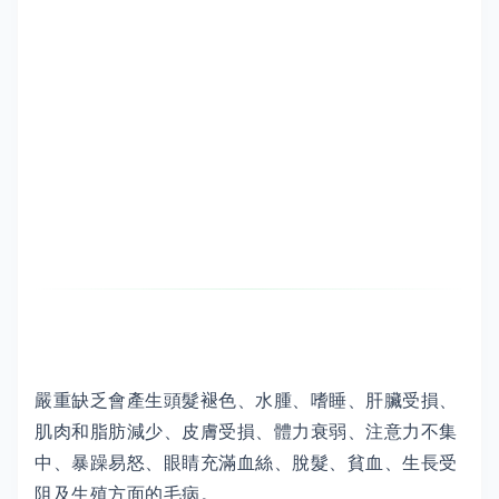
嚴重缺乏會產生頭髮褪色、水腫、嗜睡、肝臟受損、
肌肉和脂肪減少、皮膚受損、體力衰弱、注意力不集
中、暴躁易怒、眼睛充滿血絲、脫髮、貧血、生長受
阻及生殖方面的毛病。