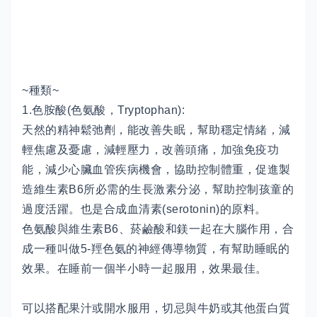
~種類~
1.色胺酸(色氨酸，Tryptophan):
天然的精神鬆弛劑，能改善失眠，幫助穩定情緒，減
輕焦慮及憂慮，減輕壓力，改善頭痛，加強免疫功
能，減少心臟血管疾病機會，協助控制體重，促進製
造維生素B6所必需的生長激素分泌，幫助控制孩童的
過度活躍。也是合成血清素(serotonin)的原料。
色氨酸與維生素B6、菸鹼酸和鎂一起在大腦作用，合
成一種叫做5-羥色氨的神經傳導物質，有幫助睡眠的
效果。在睡前一個半小時一起服用，效果最佳。
可以搭配果汁或開水服用，切忌與牛奶或其他蛋白質