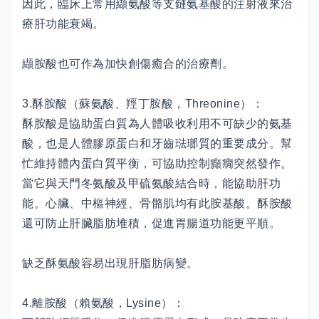
因此，臨床上常用纈氨酸等支鏈氨基酸的注射液來治
療肝功能衰竭。
纈胺酸也可作為加快創傷癒合的治療劑。
3.酥胺酸（蘇氨酸、羥丁胺酸，Threonine）：
酥胺酸是協助蛋白質為人體吸收利用不可缺少的氨基
酸，也是人體膠原蛋白和牙齒琺瑯質的重要成分。幫
忙維持體內蛋白質平衡，可協助控制癲癇突然發作。
當它與天門冬氨酸及甲硫氨酸結合時，能協助肝功
能。心臟、中樞神經、骨骼肌均有此胺基酸。酥胺酸
還可防止肝臟脂肪堆積，促進胃腸道功能更平順。
缺乏酥氨酸容易出現肝脂肪病變。
4.離胺酸（賴氨酸，Lysine）：