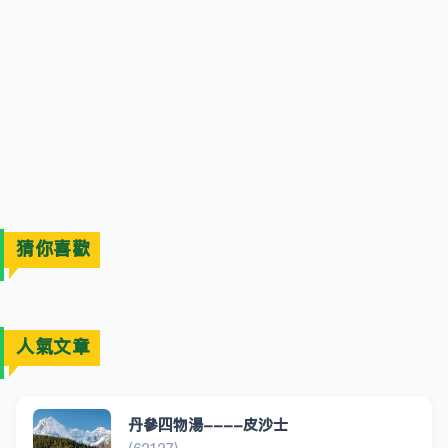
猜你喜歡
人氣文章
丹參四物湯----皮沙士