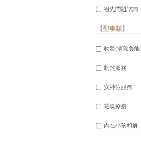
祖先問題諮詢
【聖事類】
收驚(清除負能
制煞服務
安神位服務
靈魂療癒
內在小孩和解