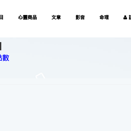
目
心靈商品
文章
影音
命理
】
點數