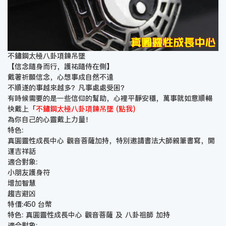
不鏽鋼太極八卦項鍊吊墜
【信念隨身而行，護祐隨侍在側】
戴著祈願信念，心想事成自然不遠
不順遂的事越來越多？凡事處處受困？
有時候需要的是一些信仰的幫助，心裡平靜安穩，萬事就如意順暢
快戴上「
不鏽鋼太極八卦項鍊吊墜 (點我)
為你自己的心靈戴上力量！
特色:
真圓靈性成長中心 觀音菩薩加持，特別邀請書法大師親筆書寫，開
運吉祥話
適合對象:
小朋友護身符
增加智慧
趨吉避凶
特價:450 台幣
特色: 真圓靈性成長中心 觀音菩薩 及 八卦祖師 加持
適合對象: