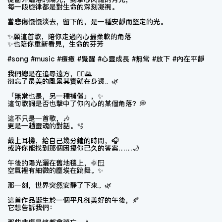
每一段旋律都是對生命的深刻凝視。
當悲傷慢慢淡去，留下的，是一種安靜而堅定的光。
✨願這首歌，陪你走過內心最柔軟的角落
✨也陪你重新看見，生命的芬芳
#song #music #療癒 #覺醒 #心靈成長 #無常 #放下 #內在平靜
我們總是在追尋遠方，🚶‍♂️🌄
卻忘了最美的風景其實就在身邊。🌿
「無常也是，另一種補償」，✨
這句歌詞是否也擊中了你內心的某個角落？💭
這不只是一首歌，🎶
更是一趟靈魂的對話。🫧
戴上耳機，給自己幾分鐘的時間，🎧
或許你能找到那個困擾你已久的答案……🌙
午後的陽光灑在舊地毯上，🌞🪟
空氣裡有細微的塵埃在跳舞。✨
那一刻，世界突然安靜了下來。🌿
這首作品誕生於一個平凡卻美好的午後，🍂
它想告訴我們：