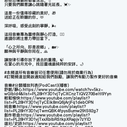
那些悲傷最終都會淡忘，💧
只要我們願意讓心跳隨著光延長。💓✨
這是一份值得珍藏的美好，🎁
送給正在聆聽的你。🫶
深呼吸，感受此刻的寧靜。🌬️
這段音樂專為靈修與靜心打造，🧘‍♂️
邀請你將注意力帶回當下。
「心之所向，即是故鄉」，🏡✨
願神與平靜與你同在。🙏
讓旋律引導你放下過去的重擔，🍃
在掌心的月光中，找回靈魂最純粹的安詳。🌙
#本頻道所有音樂皆可任意使用(請勿用於商業行為)
#訂閱頻道並開啟通知給我們鼓勵，讓我們有動力製作更好的音樂
音樂#分類播放列表(PodCast)(播客)
舒眠/靜心:https://www.youtube.com/watch?v=5kz-
wGIbId4&list=PL28HY3D1vjTyCXCnzTiQV270BeItI9Yyn
輕鬆愉快:https://www.youtube.com/playlist?
list=PL28HY3D1vjTyCEik8mQ6jArjFq1debOPN
純音樂:https://www.youtube.com/playlist?
list=PL28HY3D1vjTwmQBK4fpysBumw29tS92g7
創作歌曲:https://www.youtube.com/playlist?
list=PL28HY3D1vjTxxXbIbRStkpXRapjv7zYlD
雄壯/史詩:https://www.youtube.com/playlist?