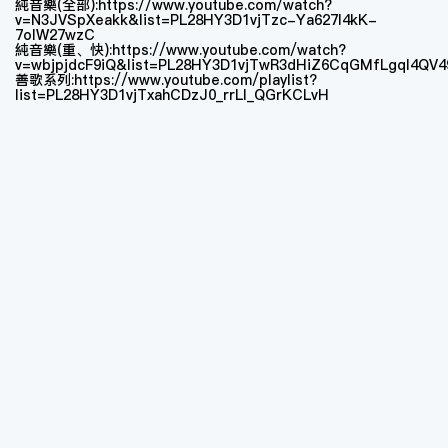
純音樂(全部):https://www.youtube.com/watch?
v=N3JVSpXeakk&list=PL28HY3D1vjTzc-Ya627l4kK-
7oIW27wzC
純音樂(重、快):https://www.youtube.com/watch?
v=wbjpjdcF9iQ&list=PL28HY3D1vjTwR3dHiZ6CqGMfLgql4QV4
善歌系列:https://www.youtube.com/playlist?
list=PL28HY3D1vjTxahCDzJ0_rrLI_QGrKCLvH