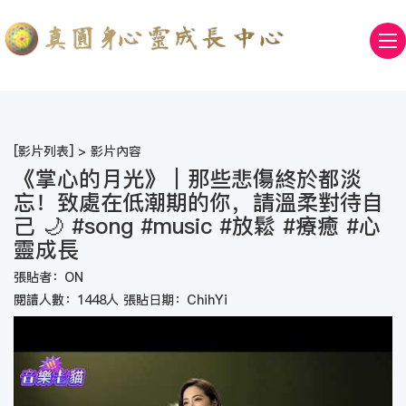
[
影片列表
] > 影片內容
《掌心的月光》｜那些悲傷終於都淡
忘！致處在低潮期的你，請溫柔對待自
己 🌙 #song #music #放鬆 #療癒 #心
靈成長
張貼者：ON
閱讀人數：1448人 張貼日期：ChihYi