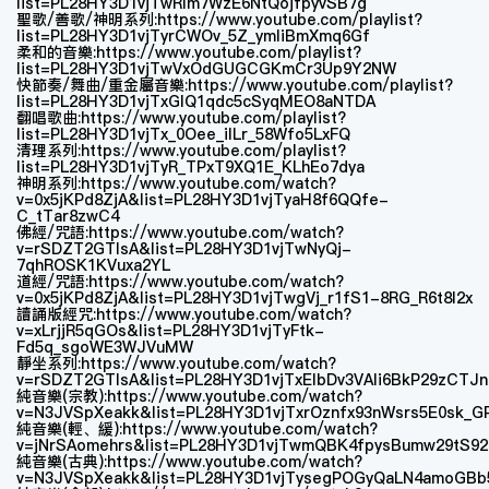
list=PL28HY3D1vjTwRlm7WzE6NtQojfpyvSB7g
聖歌/善歌/神明系列:https://www.youtube.com/playlist?
list=PL28HY3D1vjTyrCWOv_5Z_ymliBmXmq6Gf
柔和的音樂:https://www.youtube.com/playlist?
list=PL28HY3D1vjTwVxOdGUGCGKmCr3Up9Y2NW
快節奏/舞曲/重金屬音樂:https://www.youtube.com/playlist?
list=PL28HY3D1vjTxGlQ1qdc5cSyqMEO8aNTDA
翻唱歌曲:https://www.youtube.com/playlist?
list=PL28HY3D1vjTx_0Oee_iILr_58Wfo5LxFQ
清理系列:https://www.youtube.com/playlist?
list=PL28HY3D1vjTyR_TPxT9XQ1E_KLhEo7dya
神明系列:https://www.youtube.com/watch?
v=0x5jKPd8ZjA&list=PL28HY3D1vjTyaH8f6QQfe-
C_tTar8zwC4
佛經/咒語:https://www.youtube.com/watch?
v=rSDZT2GTIsA&list=PL28HY3D1vjTwNyQj-
7qhROSK1KVuxa2YL
道經/咒語:https://www.youtube.com/watch?
v=0x5jKPd8ZjA&list=PL28HY3D1vjTwgVj_r1fS1-8RG_R6t8l2x
讀誦版經咒:https://www.youtube.com/watch?
v=xLrjjR5qGOs&list=PL28HY3D1vjTyFtk-
Fd5q_sgoWE3WJVuMW
靜坐系列:https://www.youtube.com/watch?
v=rSDZT2GTIsA&list=PL28HY3D1vjTxEIbDv3VAli6BkP29zCTJn
純音樂(宗教):https://www.youtube.com/watch?
v=N3JVSpXeakk&list=PL28HY3D1vjTxrOznfx93nWsrs5E0sk_G
純音樂(輕、緩):https://www.youtube.com/watch?
v=jNrSAomehrs&list=PL28HY3D1vjTwmQBK4fpysBumw29tS92
純音樂(古典):https://www.youtube.com/watch?
v=N3JVSpXeakk&list=PL28HY3D1vjTysegPOGyQaLN4amoGBb