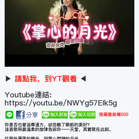
▶
請點我，到YT觀看
◀
Youtube連結:
https://youtu.be/NWYg57EIk5g
推薦會員賺500
你是否也曾追尋遠方，卻忽略了眼前的美好？
這首歌用最溫柔的旋律告訴你——天堂，其實就在此刻。
從窗外灑落的陽光，到掌心閃耀的月光，