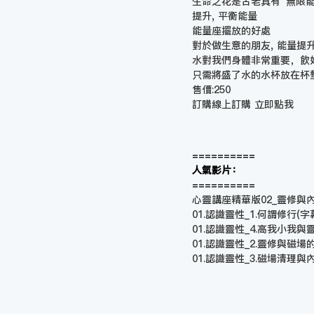
生命之花是古老具有”無限能
提升, 平衡能量
能量座擺放的好處
對於做生意的朋友, 能量提
水對我們身體非常重要，飲
只需將盛了水的水杯放在杯
售價:250
訂購線上訂購
立即點我
==========
人氣影片：
==========
心靈講座精華版02_靈修與內在小
01.認識靈性_1.何謂修行(字
01.認識靈性_4.高我小我與
01.認識靈性_2.靈修與磁場
01.認識靈性_3.磁場清理與