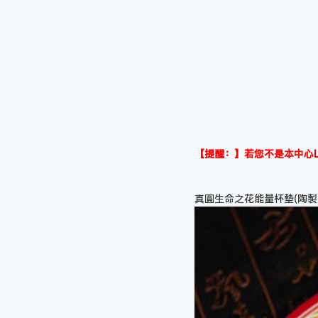
【提醒：】若您不是本中心L
真圓生命之花能量杯墊(陶製