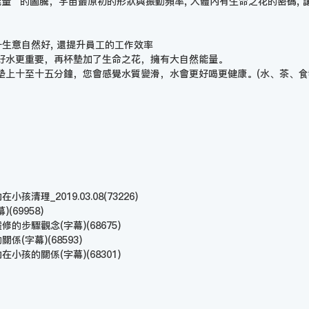
量” 的圖騰，宇宙最原初的形狀與振動頻率, 人體內有生命之花的密碼, 讓
升生意自然好, 還提升員工的工作效率
好水更重要，再杯墊加了生命之花，擁有大自然能量。
墊上十至十五分鐘，您會感覺水質變滑，水會更好喝更健康。(水、茶、食
孩清理_2019.03.08
(73226)
幕)
(69958)
靈修的步驟觀念(字幕)
(68675)
的關係(字幕)
(68593)
內在小孩的關係(字幕)
(68301)