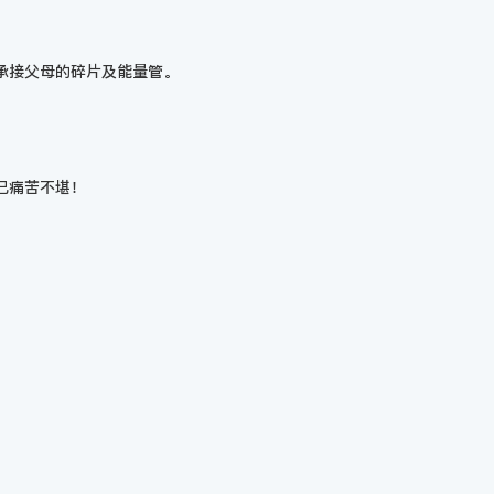
承接父母的碎片及能量管。
己痛苦不堪！