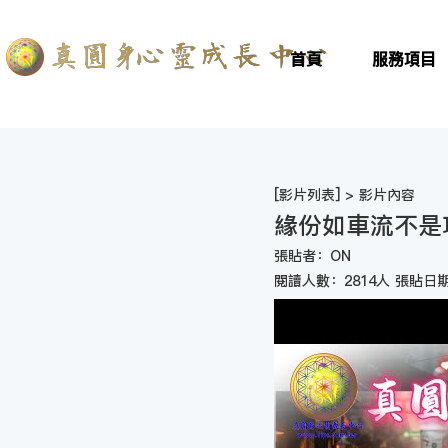
首頁
服務項目
[
影片列表
] > 影片內容
緣份如車流不是
張貼者：ON
閱讀人數：2814人 張貼日期