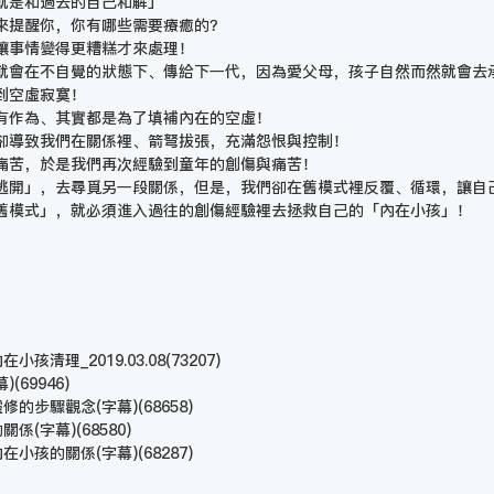
就是和過去的自己和解」
來提醒你，你有哪些需要療癒的？
讓事情變得更糟糕才來處理！
就會在不自覺的狀態下、傳給下一代，因為愛父母，孩子自然而然就會去
到空虛寂寞！
有作為、其實都是為了填補內在的空虛！
卻導致我們在關係裡、箭弩拔張，充滿怨恨與控制！
痛苦，於是我們再次經驗到童年的創傷與痛苦！
逃開」，去尋覓另一段關係，但是，我們卻在舊模式裡反覆、循環，讓自
舊模式」，就必須進入過往的創傷經驗裡去拯救自己的「內在小孩」！
孩清理_2019.03.08
(73207)
幕)
(69946)
靈修的步驟觀念(字幕)
(68658)
的關係(字幕)
(68580)
內在小孩的關係(字幕)
(68287)