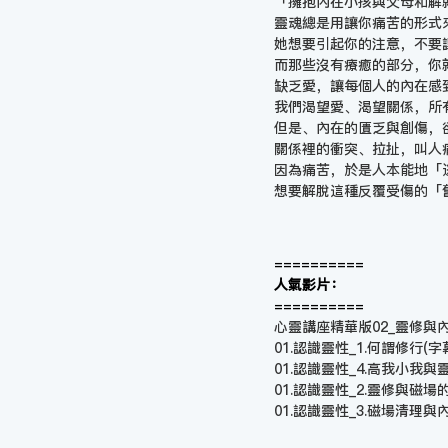
「擁抱內在小孩與父母和解
靈魂總是用讓你痛苦的形式
她想要引起你的注意，不要
而那些沒有療癒的部分，你
缺乏愛，讓每個人的內在感
我們渴望愛、渴望關係，所
但是、內在的匱乏與創傷，
關係裡的衝突、拉扯，叫人
因為痛苦，於是人本能地「
想要解脫這種反覆受傷的「
==========
人氣影片：
==========
心靈講座精華版02_靈修與內在小
01.認識靈性_1.何謂修行(字
01.認識靈性_4.高我小我與
01.認識靈性_2.靈修與磁場
01.認識靈性_3.磁場清理與