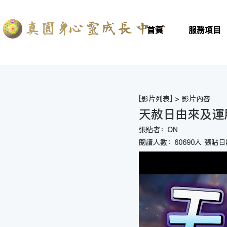
首頁
服務項目
[
影片列表
] > 影片內容
天赦日由來及運
張貼者：ON
閱讀人數：60690人 張貼日期