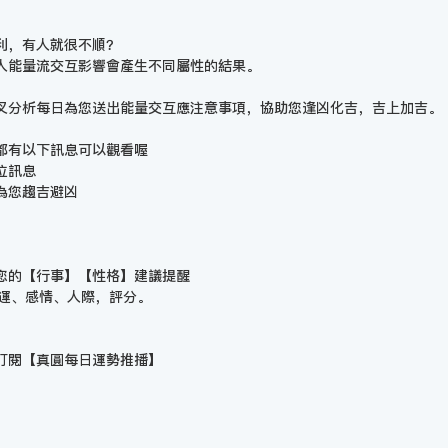
利，有人就很不順？
人能量流交互影響會產生不同屬性的結果。
叉分析每日為您送出能量交互應注意事項，協助您逢凶化吉，吉上加吉。
都有以下訊息可以觀看喔
位訊息
為您趨吉避凶
您的【行事】【性格】建議提醒
財運、感情、人際，評分。
訂閱【
真圓每日運勢推播
】