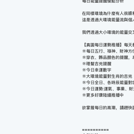
每日能量提醒優點分析
在同樣環境為什麼有人很順
這是透過大環境能量流與個
我們透過大小環境的能量交
【真圓每日運勢推播】每天
※每日五行、祿神、財神方
※穿衣、飾品顏色的提醒，
※理髮吉兇提醒
※今日幸運數字
※大環境能量對生肖的吉兇
※今日全日、各時辰能量對
※今日運勢:運氣、事業、
※更多好康陸續推播中
欲掌握每日的高潮，請趕快
==========