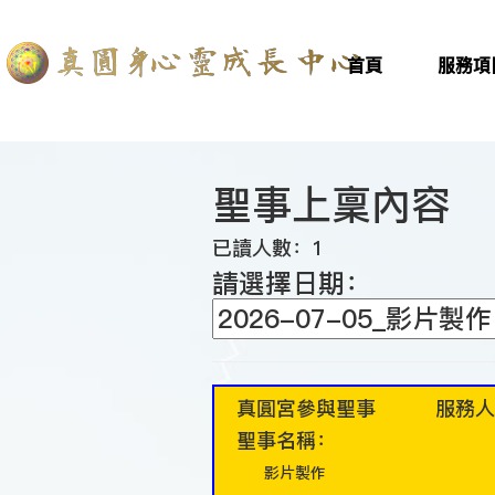
首頁
服務項
聖事上稟內容
已讀人數：1
請選擇日期：
真圓宮參與聖事 服務人
聖事名稱：
影片製作