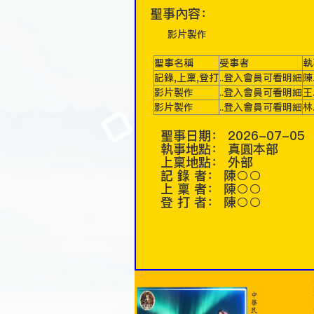
聖事內容：
影片製作
聖事名稱
受事者
執
記錄,上稟,登打
..登入會員可看明細
陳
影片製作
..登入會員可看明細
王
影片製作
..登入會員可看明細
林
聖事日期：
2026-07-05
執事地點：
真圓本部
上稟地點：
外部
記 錄 者：
陳○○
上 稟 者：
陳○○
登 打 者：
陳○○