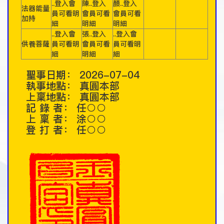
..登入會
陳..登入
顏..登入
法器能量
員可看明
會員可看
會員可看
加持
細
明細
明細
..登入會
張..登入
..登入會
供養菩薩
員可看明
會員可看
員可看明
細
明細
細
聖事日期：
2026-07-04
執事地點：
真圓本部
上稟地點：
真圓本部
記 錄 者：
任○○
上 稟 者：
涂○○
登 打 者：
任○○