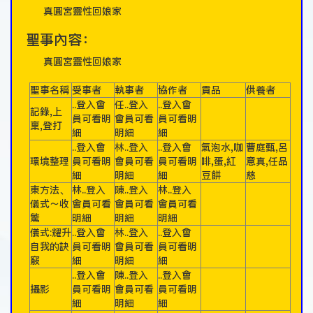
真圓宮靈性回娘家
聖事內容：
真圓宮靈性回娘家
聖事名稱
受事者
執事者
協作者
貢品
供養者
..登入會
任..登入
..登入會
記錄,上
員可看明
會員可看
員可看明
稟,登打
細
明細
細
..登入會
林..登入
..登入會
氣泡水,咖
曹庭甄,呂
環境整理
員可看明
會員可看
員可看明
啡,蛋,紅
意真,任品
細
明細
細
豆餅
慈
東方法、
林..登入
陳..登入
林..登入
儀式～收
會員可看
會員可看
會員可看
驚
明細
明細
明細
儀式:耀升
..登入會
林..登入
..登入會
自我的訣
員可看明
會員可看
員可看明
竅
細
明細
細
..登入會
陳..登入
..登入會
攝影
員可看明
會員可看
員可看明
細
明細
細