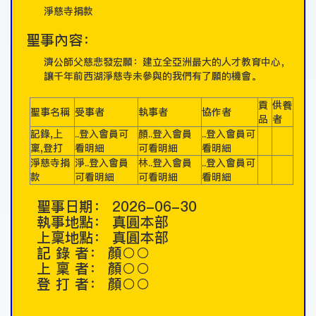
淨慈寺捐款
聖事內容：
濟公師父慈悲發宏願：建立全亞洲最大的人才教育中心，
讓千年前西湖淨慈寺未參與的我們有了願的機會。
貢
供養
聖事名稱
受事者
執事者
協作者
品
者
記錄,上
..登入會員可
顏..登入會員
..登入會員可
稟,登打
看明細
可看明細
看明細
淨慈寺捐
淨..登入會員
林..登入會員
..登入會員可
款
可看明細
可看明細
看明細
聖事日期：
2026-06-30
執事地點：
真圓本部
上稟地點：
真圓本部
記 錄 者：
顏○○
上 稟 者：
顏○○
登 打 者：
顏○○