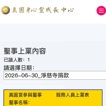
聖事上稟內容
已讀人數：1
請選擇日期：
真圓宮參與聖事 服務人員上稟表
聖事名稱：