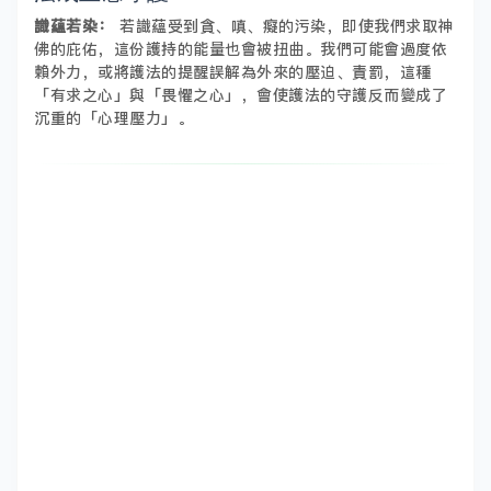
識蘊若染：
若識蘊受到貪、嗔、癡的污染，即使我們求取神
佛的庇佑，這份護持的能量也會被扭曲。我們可能會過度依
賴外力，或將護法的提醒誤解為外來的壓迫、責罰，這種
「有求之心」與「畏懼之心」，會使護法的守護反而變成了
沉重的「心理壓力」。