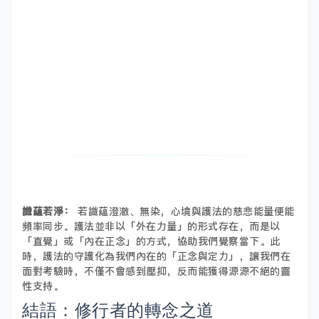
識蘊若淨：
若識蘊澄澈、無染，心境與護法的慈悲能量便能
頻率同步。護法並非以「外在力量」的形式存在，而是以
「直覺」或「內在正念」的方式，協助我們覺察當下。此
時，護法的守護化為我們內在的「正念與定力」，讓我們在
面對考驗時，不僅不會感到壓抑，反而能獲得源源不絕的靈
性支持。
結語：修行者的轉念之道