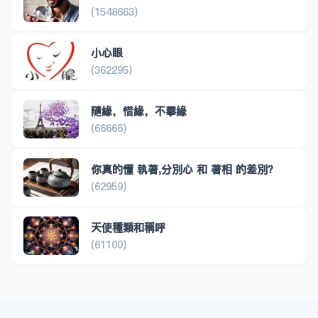
(1548663)
小心眼
(362295)
隨緣，惜緣，不攀緣
(66666)
你真的懂 執著,分別心 和 著相 的差別？
(62959)
天使種類和稱呼
(61100)