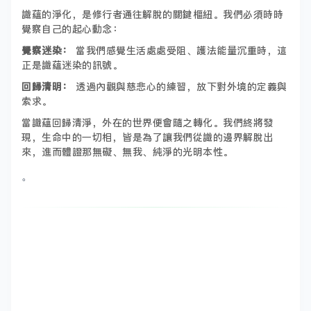
識蘊的淨化，是修行者通往解脫的關鍵樞紐。我們必須時時
覺察自己的起心動念：
覺察迷染：
當我們感覺生活處處受阻、護法能量沉重時，這
正是識蘊迷染的訊號。
回歸清明：
透過內觀與慈悲心的練習，放下對外境的定義與
索求。
當識蘊回歸清淨，外在的世界便會隨之轉化。我們終將發
現，生命中的一切相，皆是為了讓我們從識的邊界解脫出
來，進而體證那無礙、無我、純淨的光明本性。
。