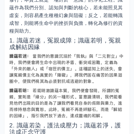
蘊作為我們分別、認知與判斷的核心，若未能照見其
虛妄，則容易產生種種幻象與阻礙；反之，若能轉識
成智，則能將生命中的挫折與負擔，轉化為修行的資
糧與助力。
1. 識蘊若迷，冤親成障；識蘊若明，冤親
成解結因緣
識蘊若迷：
當我們的意識沉溺於「我執」與「二元對立」中
時，我們便會將生命中出現的矛盾、衝突或困難，定義為
「外來的敵人」或「宿世的債主」。這種認知上的迷失，會
讓冤親債主化為真實的「障礙」，將我們困在痛苦的因果迴
圈中，使我們視其為必須對抗或逃避的對象。
識蘊若明：
若能明澈識蘊本質，我們便會發現，所謂的冤
親，實則是「緣分」的另一種形式。當意識清明，我們能看
見他們出現的目的是為了讓我們看見自身的侷限與業力，進
而修持慈悲與寬恕。此時，冤親不再是絆腳石，而是「解結
的因緣」，指引我們放下過去，達成靈魂的和解。
2. 識蘊若染，護法成壓力；識蘊若淨，護
法成正念守護