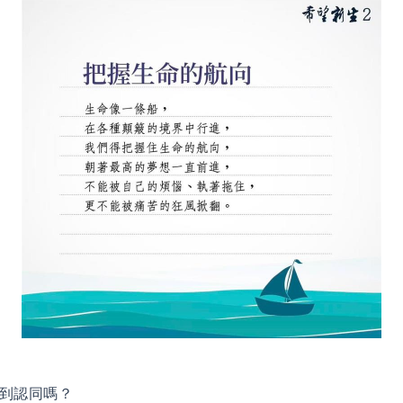
到認同嗎？