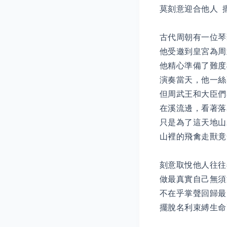
莫刻意迎合他人 
古代周朝有一位琴
他受邀到皇宮為周
他精心準備了難度
演奏當天，他一絲
但周武王和大臣們
在溪流邊，看著落
只是為了這天地山
山裡的飛禽走獸竟
刻意取悅他人往往
做最真實自己無須
不在乎掌聲回歸最
擺脫名利束縛生命