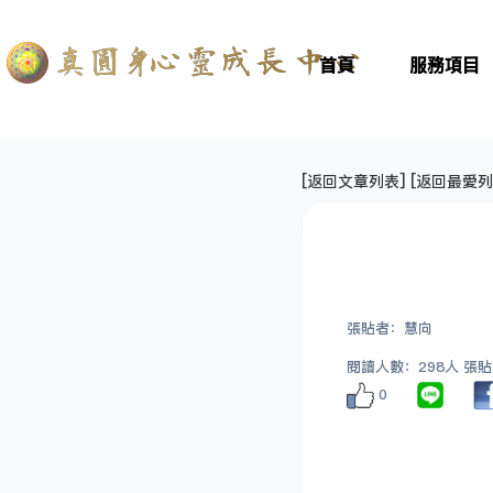
首頁
服務項目
[
返回文章列表
] [
返回最愛列
張貼者：慧向
閱讀人數：298人 張貼日期
0