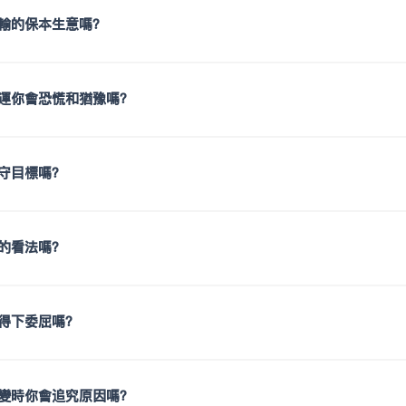
輸的保本生意嗎？
運你會恐慌和猶豫嗎？
守目標嗎？
的看法嗎？
得下委屈嗎？
變時你會追究原因嗎？