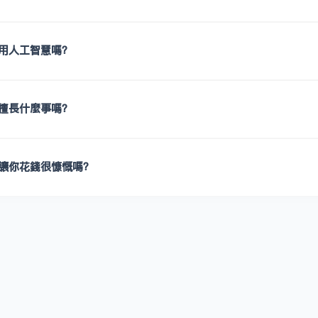
用人工智慧嗎？
擅長什麼事嗎？
讓你花錢很慷慨嗎？