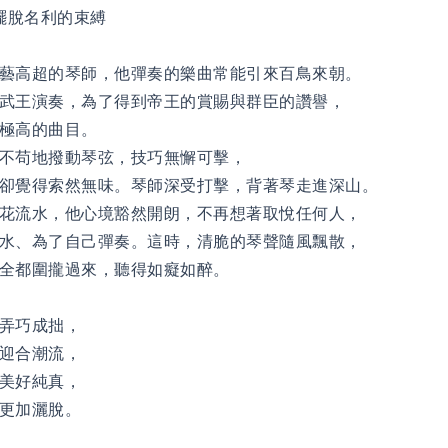
擺脫名利的束縛
藝高超的琴師，他彈奏的樂曲常能引來百鳥來朝。
武王演奏，為了得到帝王的賞賜與群臣的讚譽，
極高的曲目。
不苟地撥動琴弦，技巧無懈可擊，
卻覺得索然無味。琴師深受打擊，背著琴走進深山。
花流水，他心境豁然開朗，不再想著取悅任何人，
水、為了自己彈奏。這時，清脆的琴聲隨風飄散，
全都圍攏過來，聽得如癡如醉。
弄巧成拙，
迎合潮流，
美好純真，
更加灑脫。