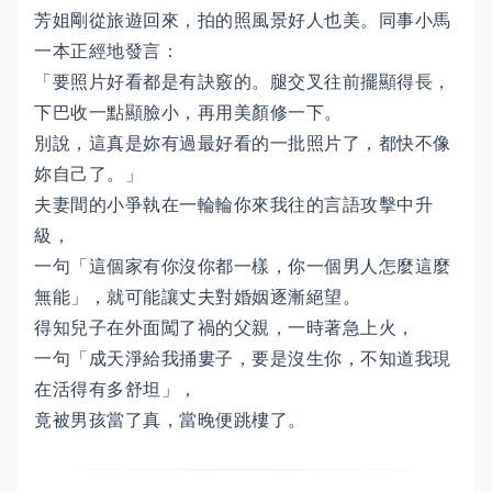
芳姐剛從旅遊回來，拍的照風景好人也美。同事小馬
一本正經地發言：
「要照片好看都是有訣竅的。腿交叉往前擺顯得長，
下巴收一點顯臉小，再用美顏修一下。
別說，這真是妳有過最好看的一批照片了，都快不像
妳自己了。」
夫妻間的小爭執在一輪輪你來我往的言語攻擊中升
級，
一句「這個家有你沒你都一樣，你一個男人怎麼這麼
無能」，就可能讓丈夫對婚姻逐漸絕望。
得知兒子在外面闖了禍的父親，一時著急上火，
一句「成天淨給我捅婁子，要是沒生你，不知道我現
在活得有多舒坦」，
竟被男孩當了真，當晚便跳樓了。