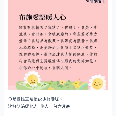
你是個性直還是缺少修養呢？
說好話温暖他人 傷人一句六月寒