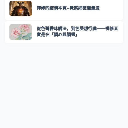
禪修的結構本質-覺察細微能量流
從色聲香味觸法，到色受想行識——禪修其
實是在「調心與調頻」