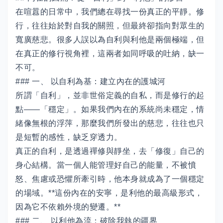
在喧囂的日常中，我們總在尋找一份真正的平靜。修
行，往往始於對自我的關照，但最終卻指向對眾生的
寬廣慈悲。很多人誤以為自利與利他是兩個極端，但
在真正的修行視角裡，這兩者如同呼吸的吐納，缺一
不可。
### 一、 以自利為基：建立內在的護城河
所謂「自利」，並非世俗定義的自私，而是修行的起
點——「穩定」。如果我們內在的系統尚未穩定，情
緒像無根的浮萍，那麼我們所發出的慈悲，往往也只
是短暫的感性，缺乏穿透力。
真正的自利，是透過禪修與靜坐，去「修復」自己的
身心結構。當一個人能管理好自己的能量，不被憤
怒、焦慮或恐懼所牽引時，他本身就成為了一個穩定
的場域。**這份內在的安寧，是利他的最高級形式，
因為它不依賴外境的變遷。**
### 二、 以利他為流：破除我執的疆界