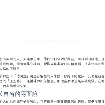
沒有原則的人，如無根之草。他們今日依附於利益，明日倒向強權，這
重利輕義，嘴碎者難守機密，愛搬弄是非者口中無真話。這些行為的背
人格的不尊重。
於那些以「佔便宜」為生存智慧的人來說，你給予的越多，反而越容易
恆的「匱乏感」，無論外界如何餵養，那個空洞永遠無法被填滿。在他
，而非情感的交流。
與自省的兩面鏡
他人的批判或許過於狹隘，它更像是一面審視關係的明鏡。我們在選擇