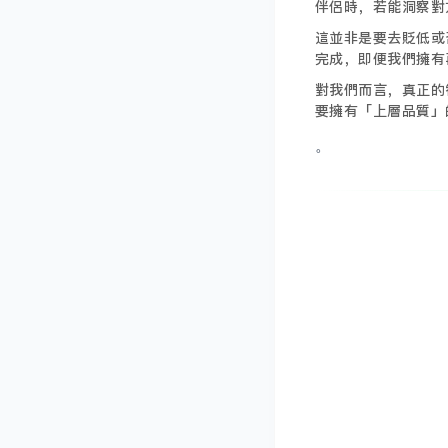
伴侶時，若能洞察對
這並非是要去貶低或
完成，即便我們擁有
對我們而言，真正的
要擁有「上層品質」
。