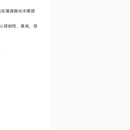
的底層邏輯尚未構建
心理韌性。畢竟，想