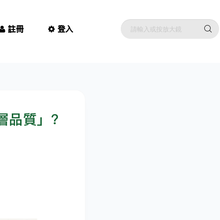
註冊
登入
層品質」？