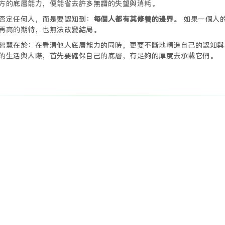
方的底層能力，便能省去許多無謂的失望與消耗。
否定任何人，而是要認知到：
每個人都有其修養的邊界。
如果一個人
再高的期待，也無法改變結局。
智慧在於：在看清他人底層能力的同時，更要不斷地精進自己的認知與
的生活與人際，首先要確保自己的底層，有足夠的厚度去承載它們。