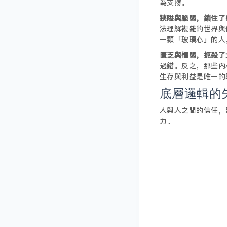
為支撐。
狹隘與脆弱，鎖住了
法理解複雜的世界與
一顆「玻璃心」的人
匱乏與懦弱，扼殺了
過錯。反之，那些內
生存與利益是唯一的
底層邏輯的
人與人之間的信任，
力。