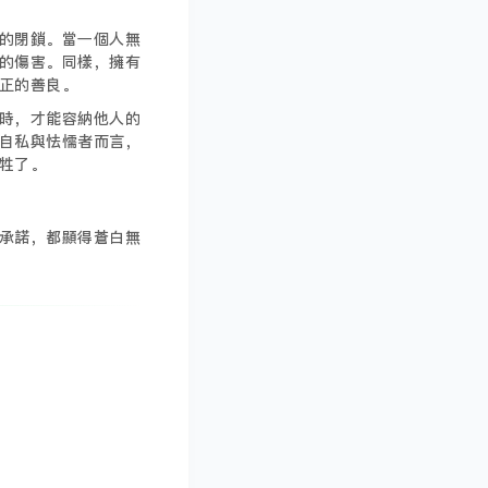
的閉鎖。當一個人無
的傷害。同樣，擁有
正的善良。
時，才能容納他人的
自私與怯懦者而言，
牲了。
承諾，都顯得蒼白無