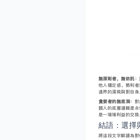
無原則者，無依託
：
他人穩定感。勢利者
邊界的漠視與對自身
貪婪者的無底洞
：對
類人的底層邏輯是永
是一場場利益的交換
結語：選擇
將這段文字解讀為對