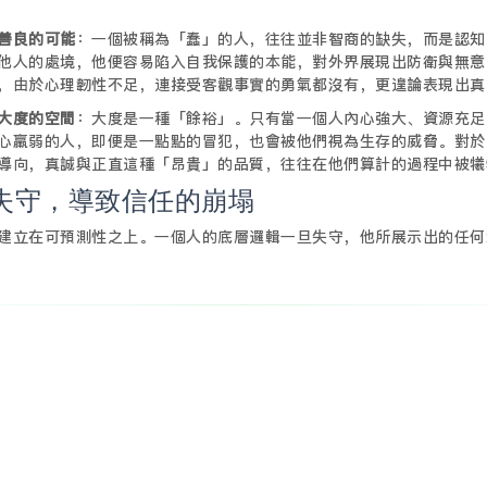
善良的可能
：一個被稱為「蠢」的人，往往並非智商的缺失，而是認知
他人的處境，他便容易陷入自我保護的本能，對外界展現出防衛與無意
，由於心理韌性不足，連接受客觀事實的勇氣都沒有，更遑論表現出真
大度的空間
：大度是一種「餘裕」。只有當一個人內心強大、資源充足
心羸弱的人，即便是一點點的冒犯，也會被他們視為生存的威脅。對於
導向，真誠與正直這種「昂貴」的品質，往往在他們算計的過程中被犧
失守，導致信任的崩塌
建立在可預測性之上。一個人的底層邏輯一旦失守，他所展示出的任何