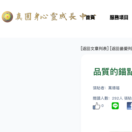
首頁
服務項目
[
返回文章列表
] [
返回最愛列
品質的錨
張貼者：萬德福
閱讀人數：292人 張貼日期
0