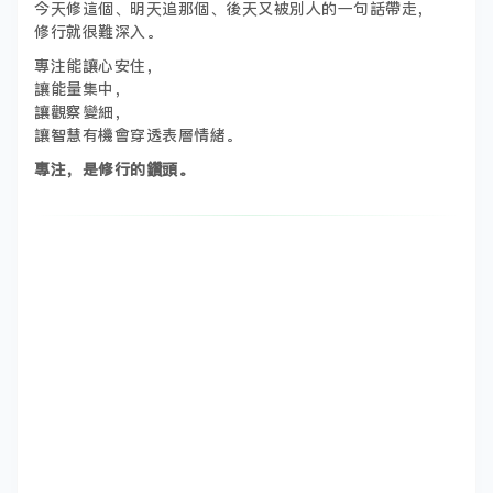
今天修這個、明天追那個、後天又被別人的一句話帶走，
修行就很難深入。
專注能讓心安住，
讓能量集中，
讓觀察變細，
讓智慧有機會穿透表層情緒。
專注，是修行的鑽頭。