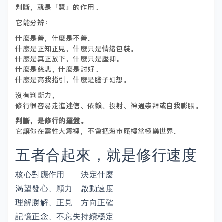
判斷，就是「慧」的作用。
它能分辨：
什麼是善，什麼是不善。
什麼是正知正見，什麼只是情緒包裝。
什麼是真正放下，什麼只是壓抑。
什麼是慈悲，什麼是討好。
什麼是高我指引，什麼是腦子幻想。
沒有判斷力，
修行很容易走進迷信、依賴、投射、神通崇拜或自我膨脹。
判斷，是修行的羅盤。
它讓你在靈性大霧裡，不會把海市蜃樓當極樂世界。
五者合起來，就是修行速度
核心
對應作用
決定什麼
渴望
發心、願力
啟動速度
理解
勝解、正見
方向正確
記憶
正念、不忘失
持續穩定