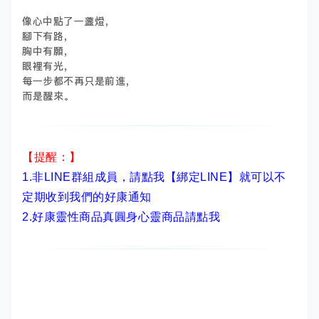
像心中點了一盞燈，
腳下有路，
胸中有願，
眼裡有光，
每一步都不再只是前進，
而是醒來。
【提醒：】
1.非LINE群組成員，
請點我【綁定LINE】
就可以不
定期收到我們的好康通知
2.
好康靈性商品真圓身心靈商品請點我