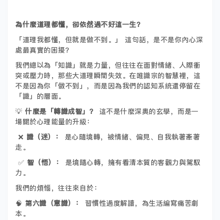
為什麼道理都懂，卻依然過不好這一生？
「道理我都懂，但就是做不到。」 這句話，是不是你內心深
處最真實的困擾？
我們總以為「知識」就是力量，但往往在面對情緒、人際衝
突或壓力時，那些大道理瞬間失效。在唯識宗的智慧裡，這
不是因為你「做不到」，而是因為我們的認知系統還停留在
「識」的層面。
💡
什麼是「轉識成智」？
這不是什麼深奧的玄學，而是一
場關於心理能量的升級：
❌
識（迷）：
是心隨境轉，被情緒、偏見、自我執著牽著
走。
✅
智（悟）：
是境隨心轉，擁有看清本質的客觀力與駕馭
力。
我們的煩惱，往往來自於：
🧠
第六識（意識）：
習慣性過度解讀，為生活編寫痛苦劇
本。