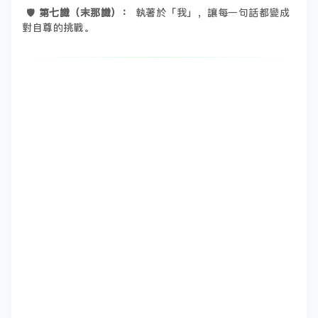
🛡️
第七識（末那識）：
執著於「我」，讓每一句話都變成
對自尊的挑戰。