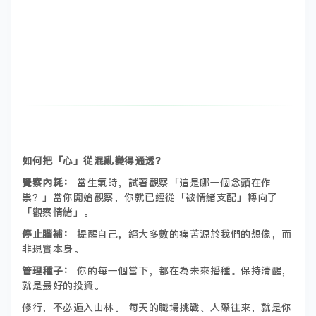
如何把「心」從混亂變得通透？
覺察內耗：
當生氣時，試著觀察「這是哪一個念頭在作
祟？」當你開始觀察，你就已經從「被情緒支配」轉向了
「觀察情緒」。
停止腦補：
提醒自己，絕大多數的痛苦源於我們的想像，而
非現實本身。
管理種子：
你的每一個當下，都在為未來播種。保持清醒，
就是最好的投資。
修行，不必遁入山林。 每天的職場挑戰、人際往來，就是你