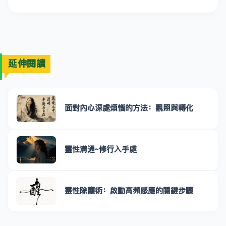
延伸閱讀
面對內心深處煩惱的方法：觀照與轉化
靈性溝通~修行入手處
靈性除塵術：啟動高頻感應的關鍵步驟