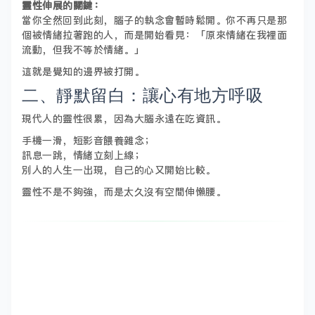
靈性伸展的關鍵：
當你全然回到此刻，腦子的執念會暫時鬆開。你不再只是那
個被情緒拉著跑的人，而是開始看見：「原來情緒在我裡面
流動，但我不等於情緒。」
這就是覺知的邊界被打開。
二、靜默留白：讓心有地方呼吸
現代人的靈性很累，因為大腦永遠在吃資訊。
手機一滑，短影音餵養雜念；
訊息一跳，情緒立刻上線；
別人的人生一出現，自己的心又開始比較。
靈性不是不夠強，而是太久沒有空間伸懶腰。