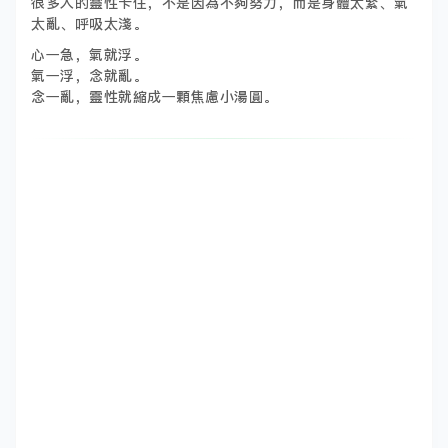
很多人的靈性卡住，不是因為不夠努力，而是身體太緊、氣
太亂、呼吸太淺。
心一急，氣就浮。
氣一浮，念就亂。
念一亂，靈性就縮成一顆焦慮小湯圓。