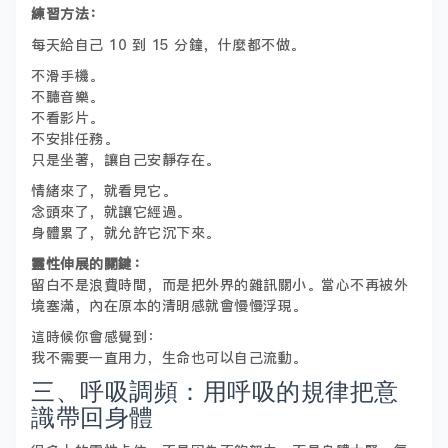
練習方法：
每天給自己 10 到 15 分鐘，什麼都不做。
不滑手機。
不聽音樂。
不看影片。
不安排任務。
只是坐著，讓自己安靜存在。
情緒來了，就看見它。
念頭來了，就讓它經過。
身體累了，就允許它沉下來。
靈性伸展的關鍵：
留白不是浪費時間，而是把外界的雜訊關小。當心不再被外
境塞滿，內在原本的清明感就會慢慢浮現。
這時候你會感覺到：
我不需要一直用力，生命也可以自己流動。
三、呼吸調頻：用呼吸的規律把意
識帶回身體