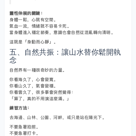
靈性伸展的關鍵：
身體一鬆，心就有空間。
氣血一流，情緒就不容易卡死。
當身體進入穩定節奏，意識也會自然從混亂轉向清明。
這就是「身動而心靜」。
五、自然共振：讓山水替你鬆開執
念
自然界有一種很奇妙的力量。
你看海久了，心會變寬。
你看山久了，氣會變穩。
你看雲久了，很多事會突然覺得：
「算了，真的不用演這麼滿。」
練習方法：
去海邊、山林、公園、河畔，或只是站在陽光下。
不要急著拍照。
不要急著打卡。