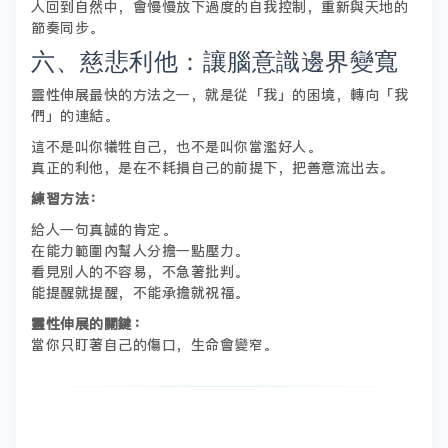
人回到自然中，會慢慢放下過度的自我控制，重新與天地的
節奏同步。
六、慈悲利他：讓腦意識邊界變寬
靈性伸展最快的方法之一，就是從「我」的困境，轉向「我
們」的連結。
這不是叫你犧牲自己，也不是叫你當濫好人。
真正的利他，是在不耗損自己的前提下，把善意流出去。
練習方法：
給人一句真誠的肯定。
在能力範圍內幫人分擔一點壓力。
看見別人的不容易，不急著批判。
能提醒就提醒，不能承擔就祝福。
靈性伸展的關鍵：
當你只盯著自己的傷口，生命會變窄。