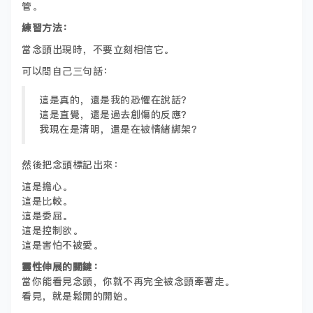
管。
練習方法：
當念頭出現時，不要立刻相信它。
可以問自己三句話：
這是真的，還是我的恐懼在說話？
這是直覺，還是過去創傷的反應？
我現在是清明，還是在被情緒綁架？
然後把念頭標記出來：
這是擔心。
這是比較。
這是委屈。
這是控制欲。
這是害怕不被愛。
靈性伸展的關鍵：
當你能看見念頭，你就不再完全被念頭牽著走。
看見，就是鬆開的開始。