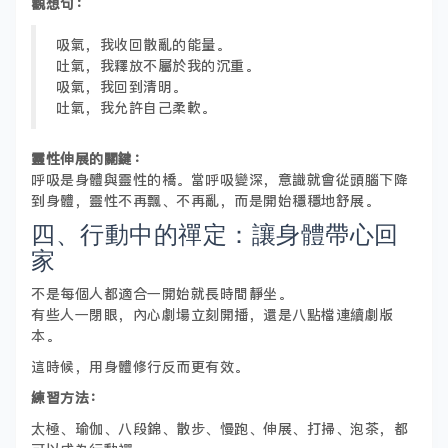
觀想句：
吸氣，我收回散亂的能量。
吐氣，我釋放不屬於我的沉重。
吸氣，我回到清明。
吐氣，我允許自己柔軟。
靈性伸展的關鍵：
呼吸是身體與靈性的橋。當呼吸變深，意識就會從頭腦下降
到身體，靈性不再飄、不再亂，而是開始穩穩地舒展。
四、行動中的禪定：讓身體帶心回
家
不是每個人都適合一開始就長時間靜坐。
有些人一閉眼，內心劇場立刻開播，還是八點檔連續劇版
本。
這時候，用身體修行反而更有效。
練習方法：
太極、瑜伽、八段錦、散步、慢跑、伸展、打掃、泡茶，都