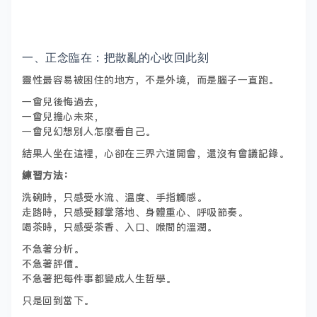
一、正念臨在：把散亂的心收回此刻
靈性最容易被困住的地方，不是外境，而是腦子一直跑。
一會兒後悔過去，
一會兒擔心未來，
一會兒幻想別人怎麼看自己。
結果人坐在這裡，心卻在三界六道開會，還沒有會議記錄。
練習方法：
洗碗時，只感受水流、溫度、手指觸感。
走路時，只感受腳掌落地、身體重心、呼吸節奏。
喝茶時，只感受茶香、入口、喉間的溫潤。
不急著分析。
不急著評價。
不急著把每件事都變成人生哲學。
只是回到當下。