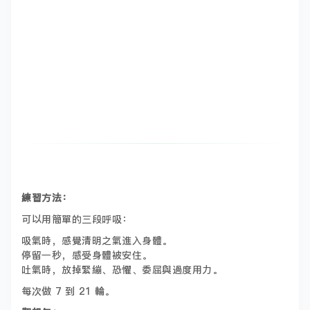
練習方法：
可以用簡單的三段呼吸：
吸氣時，感覺清明之氣進入身體。
停留一秒，感受身體被安住。
吐氣時，放掉緊繃、恐懼、委屈與過度用力。
每次做 7 到 21 輪。