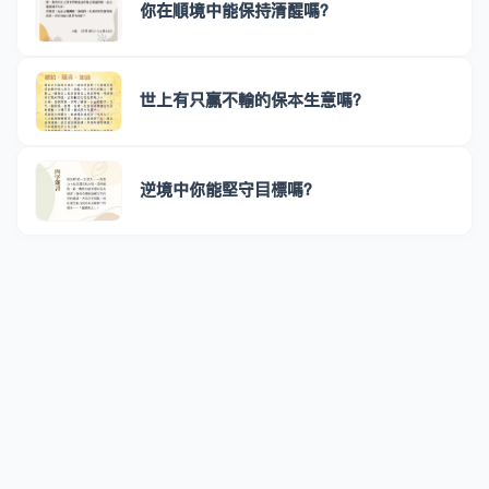
你在順境中能保持清醒嗎？
世上有只贏不輸的保本生意嗎？
逆境中你能堅守目標嗎？