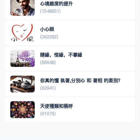
心境維度的提升
(1548651)
小心眼
(362282)
隨緣，惜緣，不攀緣
(66648)
你真的懂 執著,分別心 和 著相 的差別？
(62941)
天使種類和稱呼
(61079)