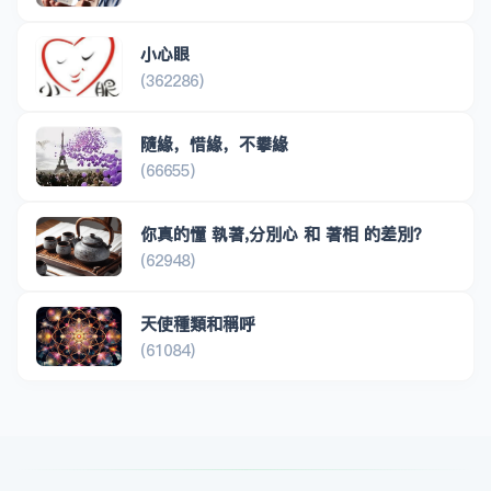
小心眼
(362286)
隨緣，惜緣，不攀緣
(66655)
你真的懂 執著,分別心 和 著相 的差別？
(62948)
天使種類和稱呼
(61084)