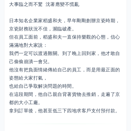
大事臨之而不驚 沈著應變不慌亂
日本知名企業家稻盛和夫，早年剛剛創辦京瓷時期，
京瓷財務狀況不佳，瀕臨破產。
但在員工面前，稻盛和夫一直保持樂觀的心態，信心
滿滿地對大家說：
我們一定可以渡過難關。到了晚上回到家，他才敢自
己偷偷崩潰一會兒。
他沒有把負面情緒傳給自己的員工，而是用最正面的
姿態給大家打氣，
也給自己爭取解決問題的時間。
在這段期間，他自己親自背著貨物去推銷，走遍了京
都的大小工廠。
拿到訂單後，他甚至低三下四地求客戶支付預付款。