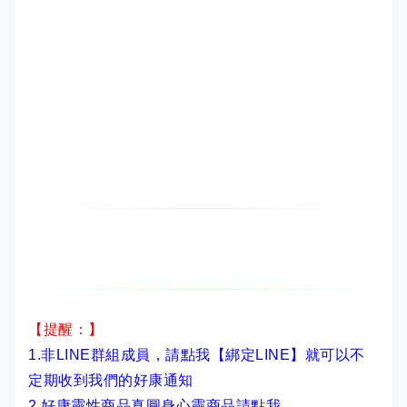
【提醒：】
1.非LINE群組成員，
請點我【綁定LINE】
就可以不
定期收到我們的好康通知
2.
好康靈性商品真圓身心靈商品請點我