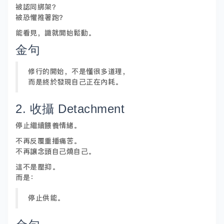
被認同綁架？
被恐懼推著跑？
能看見，識就開始鬆動。
金句
修行的開始，不是懂很多道理，
而是終於發現自己正在內耗。
2. 收攝 Detachment
停止繼續餵養情緒。
不再反覆重播痛苦。
不再讓念頭自己燒自己。
這不是壓抑。
而是：
停止供能。