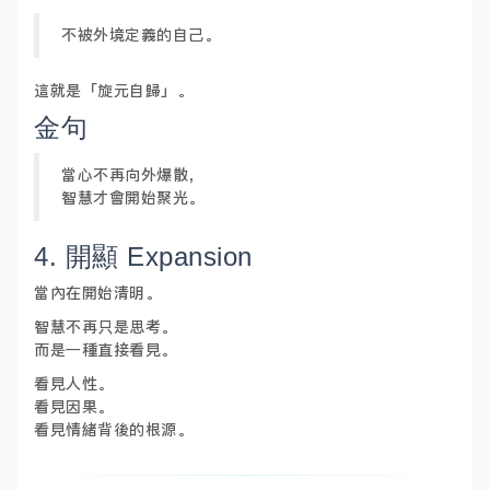
不被外境定義的自己。
這就是「旋元自歸」。
金句
當心不再向外爆散，
智慧才會開始聚光。
4. 開顯 Expansion
當內在開始清明。
智慧不再只是思考。
而是一種直接看見。
看見人性。
看見因果。
看見情緒背後的根源。