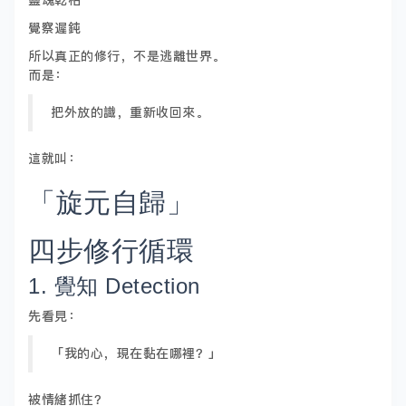
靈魂乾枯
覺察遲鈍
所以真正的修行，不是逃離世界。
而是：
把外放的識，重新收回來。
這就叫：
「旋元自歸」
四步修行循環
1. 覺知 Detection
先看見：
「我的心，現在黏在哪裡？」
被情緒抓住？