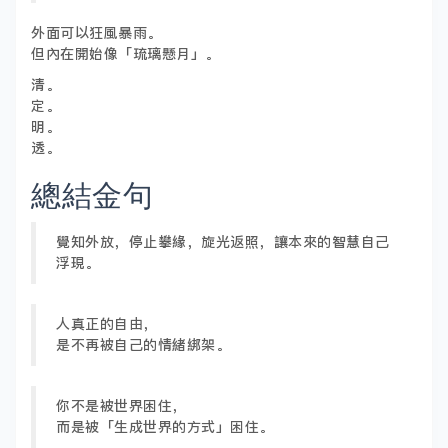
外面可以狂風暴雨。
但內在開始像「琉璃懸月」。
清。
定。
明。
透。
總結金句
覺知外放，停止攀緣，旋光返照，讓本來的智慧自己
浮現。
人真正的自由，
是不再被自己的情緒綁架。
你不是被世界困住，
而是被「生成世界的方式」困住。