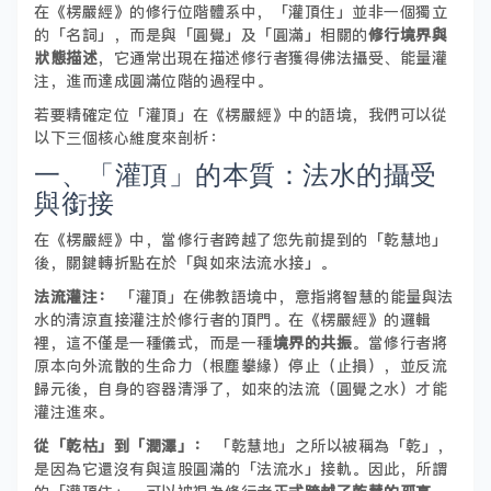
在《楞嚴經》的修行位階體系中，「灌頂住」並非一個獨立
的「名詞」，而是與「圓覺」及「圓滿」相關的
修行境界與
狀態描述
，它通常出現在描述修行者獲得佛法攝受、能量灌
注，進而達成圓滿位階的過程中。
若要精確定位「灌頂」在《楞嚴經》中的語境，我們可以從
以下三個核心維度來剖析：
一、「灌頂」的本質：法水的攝受
與銜接
在《楞嚴經》中，當修行者跨越了您先前提到的「乾慧地」
後，關鍵轉折點在於「與如來法流水接」。
法流灌注：
「灌頂」在佛教語境中，意指將智慧的能量與法
水的清涼直接灌注於修行者的頂門。在《楞嚴經》的邏輯
裡，這不僅是一種儀式，而是一種
境界的共振
。當修行者將
原本向外流散的生命力（根塵攀緣）停止（止損），並反流
歸元後，自身的容器清淨了，如來的法流（圓覺之水）才能
灌注進來。
從「乾枯」到「潤澤」：
「乾慧地」之所以被稱為「乾」，
是因為它還沒有與這股圓滿的「法流水」接軌。因此，所謂