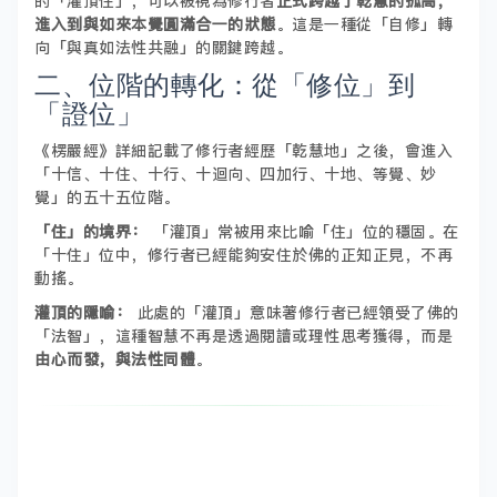
的「灌頂住」，可以被視為修行者
正式跨越了乾慧的孤高，
進入到與如來本覺圓滿合一的狀態
。這是一種從「自修」轉
向「與真如法性共融」的關鍵跨越。
二、位階的轉化：從「修位」到
「證位」
《楞嚴經》詳細記載了修行者經歷「乾慧地」之後，會進入
「十信、十住、十行、十迴向、四加行、十地、等覺、妙
覺」的五十五位階。
「住」的境界：
「灌頂」常被用來比喻「住」位的穩固。在
「十住」位中，修行者已經能夠安住於佛的正知正見，不再
動搖。
灌頂的隱喻：
此處的「灌頂」意味著修行者已經領受了佛的
「法智」，這種智慧不再是透過閱讀或理性思考獲得，而是
由心而發，與法性同體
。