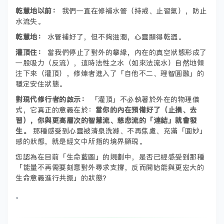
乾慧地以前：
我們一直在修補水管（持戒、止習氣），防止
水流失。
乾慧地：
水管補好了，但不夠滋潤，心靈顯得乾澀。
灌頂住：
當我們停止了對外的攀緣，內在的真空狀態形成了
一股吸力（反流），這時法性之水（如來法流水）自然地傾
注下來（灌頂），修煉者進入了「自他不二、理智圓融」的
穩定安住狀態。
對現代修行者的啟示：
「灌頂」不必執著於外在的物理儀
式，它真正的意義在於：
當你的內在預備好了（止損、去
習），你與更高層次的智慧流、慈悲流的「連結」就會發
生。
那種感受到心靈被清泉洗滌、不再焦慮、充滿「圓妙」
感的狀態，就是經文中所指的境界顯現。
您認為在目前「生命藍圖」的規劃中，是否已經感受到那種
「能量不再需要刻意對外尋求支撐，反而開始能與更宏大的
生命意義進行共振」的狀態？
。