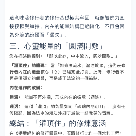
這意味著修行者的修行基礎極其牢固，就像被佛力直
接授權與加持，內在的能量結構已經轉化，不再會因
為外境的紛擾而「漏失」。
三、心靈能量的「圓滿開敷」
您在描述時提到：「即以此心，中中流入，圓妙開敷。」
「灌頂住」的體現：
當「如來法流水」灌注於頂，這代表修
行者內在的能量核心（心）已經完全打開。此時，修行者不
再是個孤立的個體，而是成了法流的一個節點。
內在運作的改變：
無漏：
能量不再外漏，形成內在的循環（迴路）。
通透：
這種「灌頂」的能量如同「琉璃內懸明月」，沒有任
何陰影，因為法水的灌注沖刷了最後一絲隱微的習氣。
總結：「灌頂住」的修煉意涵
在《楞嚴經》的修行體系中，若將修行比作一個水利工程：