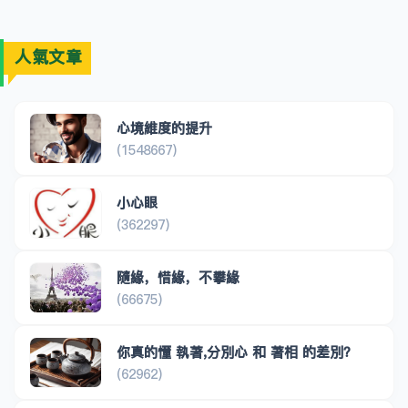
人氣文章
心境維度的提升
(1548667)
小心眼
(362297)
隨緣，惜緣，不攀緣
(66675)
你真的懂 執著,分別心 和 著相 的差別？
(62962)